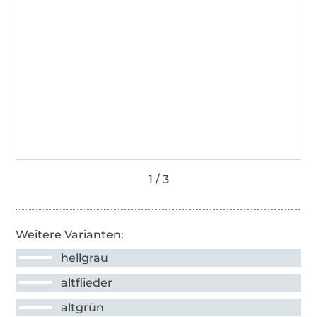
Weitere Varianten:
hellgrau
altflieder
altgrün