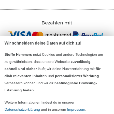
Bezahlen mit
Wir schneidern deine Daten auf dich zu!
Stoffe Hemmers
nutzt Cookies und andere Technologien um
zu gewährleisten, dass unsere Webseite
zuverlässig,
Unsere Versandpartner
schnell und sicher
läuft; wir deine Nutzererfahrung mit
für
dich relevanten Inhalten
und
personalisierter Werbung
verbessern können und wir dir
bestmögliche Browsing-
Erfahrung bieten
.
In den deutschen Shop wechseln (aktuell gewählt
Weitere Informationen findest du in unserer
Datenschutzerklärung
und in unserem
Impressum
.
Impressum