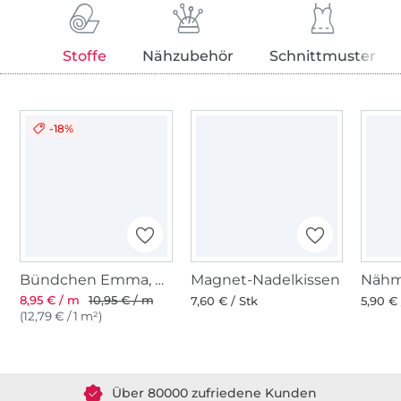
Stoffe
Nähzubehör
Schnittmuster
-18%
Bündchen Emma, hellgrau
Magnet-Nadelkissen
8,95 € / m
10,95 € / m
7,60 € / Stk
5,90 € 
(12,79 € / 1 m²)
Über 1.8 Millionen Meter Stoff versandfertig
Über 80000 zufriedene Kunden