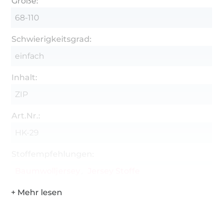
Größe:
68-110
Schwierigkeitsgrad:
einfach
Inhalt:
ZIP
Art.Nr.:
HK-29
Stoffempfehlungen:
Baumwolljersey
Jersey Stoffe