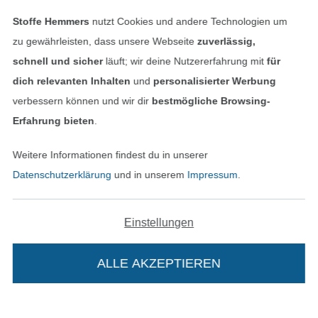
Finde mehr Inspiration
Stoffe Hemmers
nutzt Cookies und andere Technologien um
zu gewährleisten, dass unsere Webseite
zuverlässig,
schnell und sicher
läuft; wir deine Nutzererfahrung mit
für
dich relevanten Inhalten
und
personalisierter Werbung
verbessern können und wir dir
bestmögliche Browsing-
Erfahrung bieten
.
Weitere Informationen findest du in unserer
Datenschutzerklärung
und in unserem
Impressum
.
In den niederländischen Sh
In den französisch
Nederlands
Français
(France)
Einstellungen
Deutsch
Alle Preise inkl. der gesetzl. MwSt.
ALLE AKZEPTIEREN
In deinen Warenkorb
Die durchgestrichenen Preise entsprechen dem
bisherigen Preis bei Stoffe Hemmers.