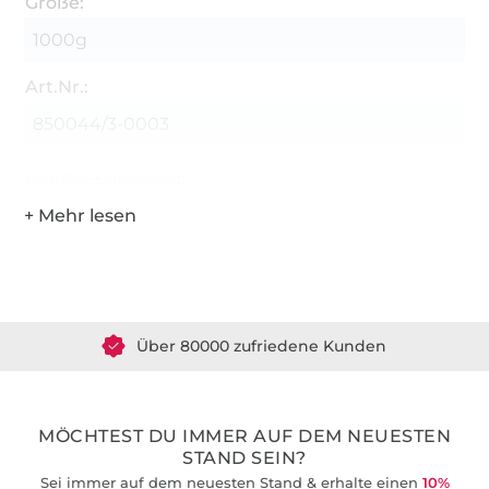
Größe:
1000g
Art.Nr.:
850044/3-0003
Hersteller-Kontaktdaten
Über 1.8 Millionen Meter Stoff versandfertig
Über 80000 zufriedene Kunden
36 Jahre Erfahrung
MÖCHTEST DU IMMER AUF DEM NEUESTEN
STAND SEIN?
Sei immer auf dem neuesten Stand & erhalte einen
10%