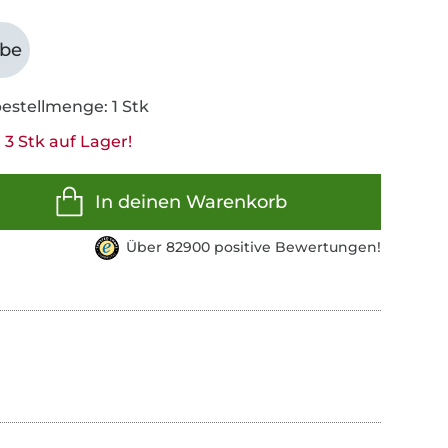
abe
estellmenge: 1 Stk
3 Stk auf Lager!
In deinen Warenkorb
Über 82900 positive Bewertungen!