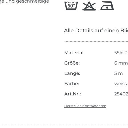
ige und geschmeidige
Alle Details auf einen Bl
Material:
55% P
Größe:
6 mm
Länge:
5 m
Farbe:
weiss
Art.Nr.:
2540
Hersteller-Kontaktdaten