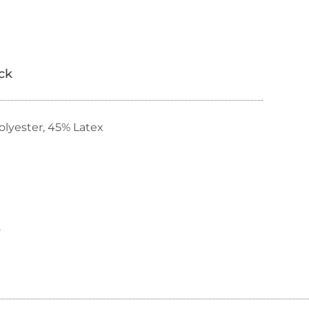
ick
olyester, 45% Latex
2