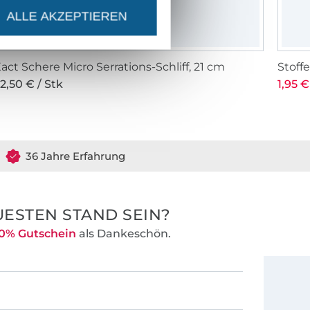
ALLE AKZEPTIEREN
act Schere Micro Serrations-Schliff, 21 cm
Stof
2,50 € / Stk
1,95 €
36 Jahre Erfahrung
ESTEN STAND SEIN?
0% Gutschein
als Dankeschön.