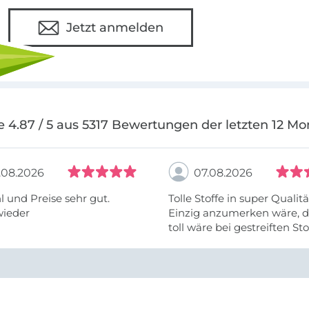
Jetzt anmelden
e 4.87 / 5 aus 5317 Bewertungen der letzten 12 Mo
.08.2026
07.08.2026
 und Preise sehr gut.
Tolle Stoffe in super Qualitä
wieder
Einzig anzumerken wäre, d
toll wäre bei gestreiften St
vielleicht längs- oder- quer
anzugeben. Mir ist es passie
ich nicht genug über die ...