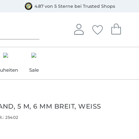
orkasse
4.87 von 5 Sterne bei Trusted Shops
In deinem Konto anmelden o
Du hast keine Artike
Du hast kein
Anmelden
Deine Favorite
Dein W
uheiten
Sale
D, 5 M, 6 MM BREIT, WEISS
.:
25402