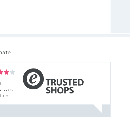
nate
t.
ass es
offen
gestreift
rt, dass