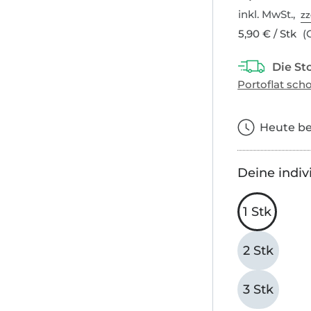
inkl. MwSt.,
zz
5,90 € / Stk
(G
Heute bes
Deine indiv
1 Stk
2 Stk
3 Stk