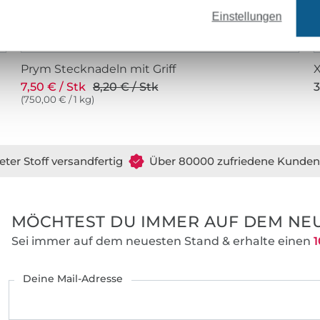
Einstellungen
Prym Stecknadeln mit Griff
X
7,50 € / Stk
8,20 € / Stk
3
(750,00 € / 1 kg)
eter Stoff versandfertig
Über 80000 zufriedene Kunden
MÖCHTEST DU IMMER AUF DEM NEU
Sei immer auf dem neuesten Stand & erhalte einen
1
Deine Mail-Adresse