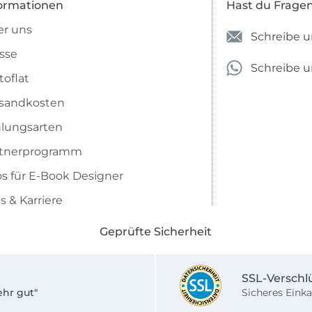
ormationen
Hast du Frage
r uns
Schreibe u
sse
Schreibe 
toflat
sandkosten
lungsarten
rtnerprogramm
os für E-Book Designer
s & Karriere
Geprüfte Sicherheit
SSL-Verschl
ehr gut"
Sicheres Einka