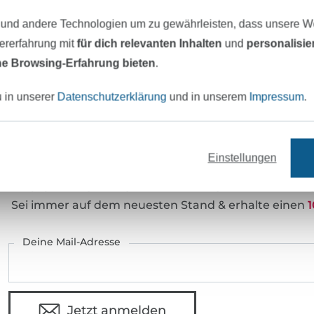
Merkmale:
elastisch
 und andere Technologien um zu gewährleisten, dass unsere 
Art.Nr.:
40679
zererfahrung mit
für dich relevanten Inhalten
und
personalisi
Hersteller-Kontaktdaten
e Browsing-Erfahrung bieten
.
u in unserer
Datenschutzerklärung
und in unserem
Impressum
.
eter Stoff versandfertig
Über 80000 zufriedene Kunden
Einstellungen
MÖCHTEST DU IMMER AUF DEM NEU
Sei immer auf dem neuesten Stand & erhalte einen
1
Deine Mail-Adresse
Jetzt anmelden