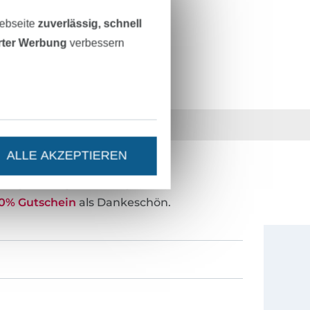
Webseite
zuverlässig, schnell
erter Werbung
verbessern
36 Jahre Erfahrung
ALLE AKZEPTIEREN
ESTEN STAND SEIN?
0% Gutschein
als Dankeschön.