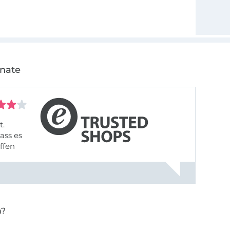
onate
t.
ass es
offen
gestreift
rt, dass
n?