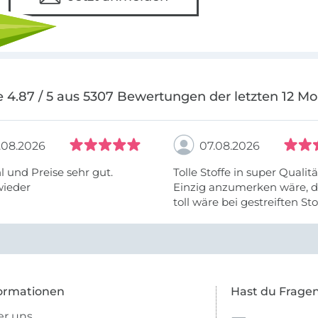
 4.87 / 5 aus 5307 Bewertungen der letzten 12 M
.08.2026
07.08.2026
 und Preise sehr gut.
Tolle Stoffe in super Qualitä
wieder
Einzig anzumerken wäre, d
toll wäre bei gestreiften St
vielleicht längs- oder- quer
anzugeben. Mir ist es passie
ich nicht genug über die ...
ormationen
Hast du Frage
r uns