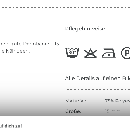
Pflegehinweise
ben, gute Dehnbarkeit, 15
ele Nähideen.
Alle Details auf einen Bl
Material:
75% Polyes
Größe:
15 mm
Farbe:
hellgrün
f dich zu!