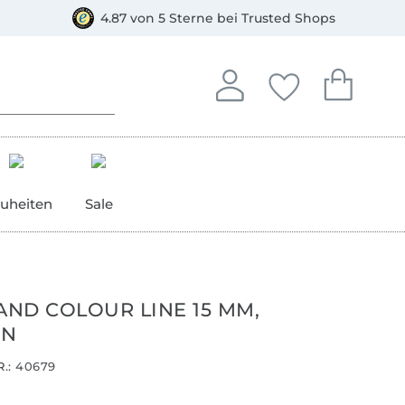
orkasse
4.87 von 5 Sterne bei Trusted Shops
In deinem Konto anmelden o
Du hast keine Artike
Du hast kein
Anmelden
Deine Favorite
Dein W
uheiten
Sale
ND COLOUR LINE 15 MM,
ÜN
.:
40679