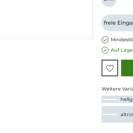
freie Eing
Mindestb
Auf Lage
Weitere Vari
hell
altro