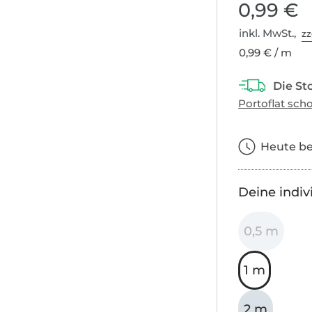
0,99 €
inkl. MwSt.,
zz
0,99 € / m
Heute bes
Deine indiv
0,5 m
1 m
2 m