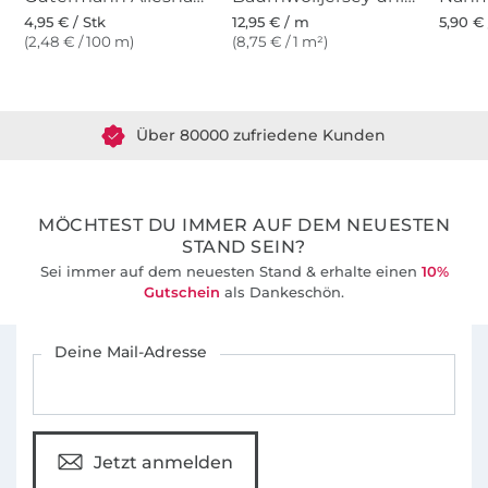
4,95 € / Stk
12,95 € / m
5,90 € 
(2,48 € / 100 m)
(8,75 € / 1 m²)
Über 1.8 Millionen Meter Stoff versandfertig
Über 80000 zufriedene Kunden
36 Jahre Erfahrung
MÖCHTEST DU IMMER AUF DEM NEUESTEN
STAND SEIN?
Sei immer auf dem neuesten Stand & erhalte einen
10%
Gutschein
als Dankeschön.
Für den Stoffe Hemmers Newsletter anmelden
Deine Mail-Adresse
Jetzt anmelden