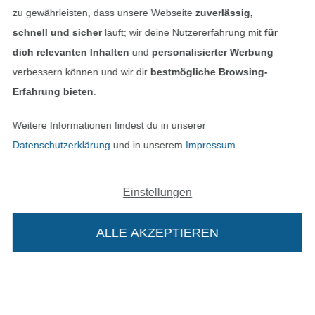
Finde mehr Inspiration
zu gewährleisten, dass unsere Webseite
zuverlässig,
schnell und sicher
läuft; wir deine Nutzererfahrung mit
für
dich relevanten Inhalten
und
personalisierter Werbung
verbessern können und wir dir
bestmögliche Browsing-
Erfahrung bieten
.
Weitere Informationen findest du in unserer
Datenschutzerklärung
und in unserem
Impressum
.
Einstellungen
In den niederländischen Sh
In den französisch
Nederlands
Français
(France)
ALLE AKZEPTIEREN
Deutsch
Alle Preise inkl. der gesetzl. MwSt.
Die durchgestrichenen Preise entsprechen dem
bisherigen Preis bei Stoffe Hemmers.