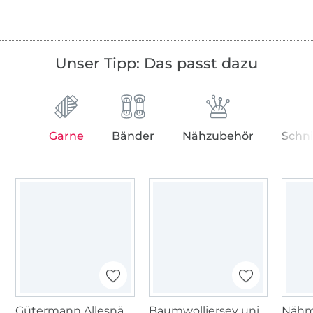
Unser Tipp: Das passt dazu
Garne
Bänder
Nähzubehör
Schn
Gütermann Allesnäher (758) neonrosa
Baumwolljersey uni, rosa