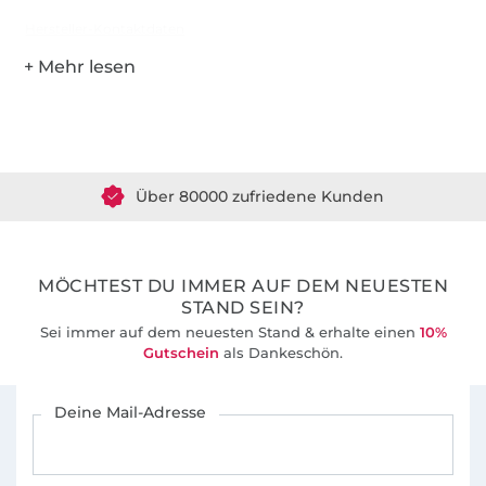
Hersteller-Kontaktdaten
Über 1.8 Millionen Meter Stoff versandfertig
Über 80000 zufriedene Kunden
36 Jahre Erfahrung
MÖCHTEST DU IMMER AUF DEM NEUESTEN
STAND SEIN?
Sei immer auf dem neuesten Stand & erhalte einen
10%
Gutschein
als Dankeschön.
Für den Stoffe Hemmers Newsletter anmelden
Deine Mail-Adresse