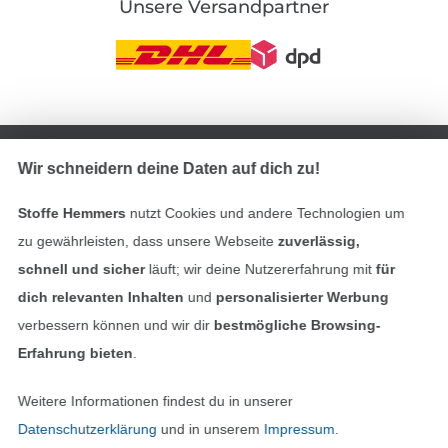
Unsere Versandpartner
In den deutschen Shop wechseln (aktuell gewählt
Wir schneidern deine Daten auf dich zu!
Impressum
Stoffe Hemmers
nutzt Cookies und andere Technologien um
AGB
zu gewährleisten, dass unsere Webseite
zuverlässig,
schnell und sicher
läuft; wir deine Nutzererfahrung mit
für
Datenschutz
dich relevanten Inhalten
und
personalisierter Werbung
verbessern können und wir dir
bestmögliche Browsing-
Widerrufsrecht
Erfahrung bieten
.
Kontakt
Weitere Informationen findest du in unserer
Datenschutzerklärung
und in unserem
Impressum
.
Bestellung widerrufen