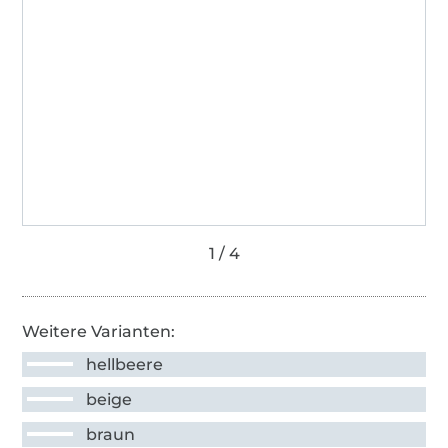
Weitere Varianten:
hellbeere
beige
braun