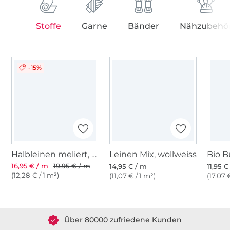
Stoffe
Garne
Bänder
Nähzubehö
-15%
Halbleinen meliert, hellbeere
Leinen Mix, wollweiss
16,95 € / m
19,95 € / m
14,95 € / m
11,95 €
(12,28 € / 1 m²)
(11,07 € / 1 m²)
(17,07 
Über 1.8 Millionen Meter Stoff versandfertig
Über 80000 zufriedene Kunden