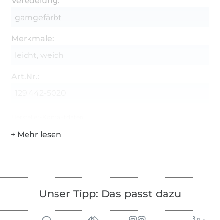
Veredelung:
garngefärbt
Merkmale:
leicht, weich
Art.Nr.:
129.442-5020
Hersteller-Kontaktdaten
Unser Tipp: Das passt dazu