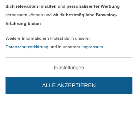
Impressum
dich relevanten Inhalten
und
personalisierter Werbung
verbessern können und wir dir
bestmögliche Browsing-
AGB
Erfahrung bieten
.
Datenschutz
Weitere Informationen findest du in unserer
Datenschutzerklärung
und in unserem
Impressum
.
Widerrufsrecht
Kontakt
Einstellungen
Bestellung widerrufen
ALLE AKZEPTIEREN
Finde mehr Inspiration
Die Stoffe Hemmers Portoflat: