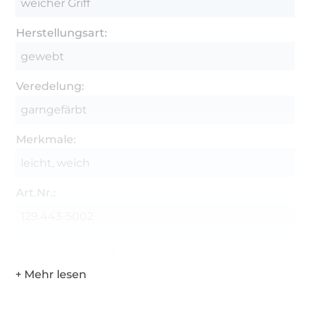
weicher Griff
Herstellungsart:
gewebt
Veredelung:
garngefärbt
Merkmale:
leicht, weich
Art.Nr.:
129.443-5002
Hersteller-Kontaktdaten