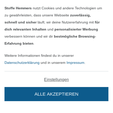
Stoffe Hemmers
nutzt Cookies und andere Technologien um
In den deutschen Shop wechseln (aktuell gewählt
zu gewährleisten, dass unsere Webseite
zuverlässig,
schnell und sicher
läuft; wir deine Nutzererfahrung mit
für
Impressum
dich relevanten Inhalten
und
personalisierter Werbung
verbessern können und wir dir
bestmögliche Browsing-
AGB
Erfahrung bieten
.
Datenschutz
Weitere Informationen findest du in unserer
Datenschutzerklärung
und in unserem
Impressum
.
Widerrufsrecht
Kontakt
Einstellungen
Bestellung widerrufen
ALLE AKZEPTIEREN
Finde mehr Inspiration