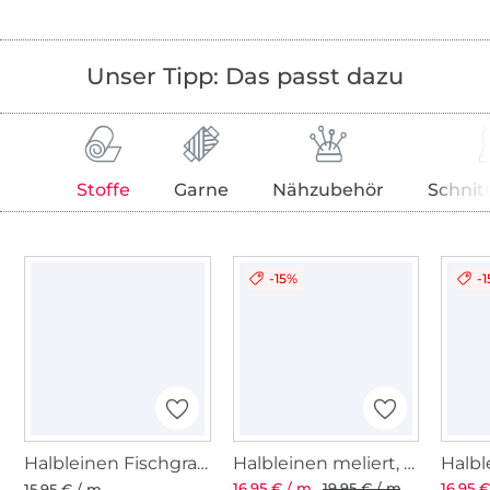
Unser Tipp: Das passt dazu
Stoffe
Garne
Nähzubehör
Schnit
-15%
-
Halbleinen Fischgrat, grau
Halbleinen meliert, grau
16,95 € / m
19,95 € / m
16,95 
15,95 € / m