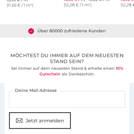
(12,28 € / 1 m²)
(12,28 
(11,56 € / 1 m²)
Über 1.8 Millionen Meter Stoff versandfertig
Über 80000 zufriedene Kunden
36 Jahre Erfahrung
MÖCHTEST DU IMMER AUF DEM NEUESTEN
STAND SEIN?
Sei immer auf dem neuesten Stand & erhalte einen
10%
Gutschein
als Dankeschön.
Für den Stoffe Hemmers Newsletter anmelden
Deine Mail-Adresse
Jetzt anmelden