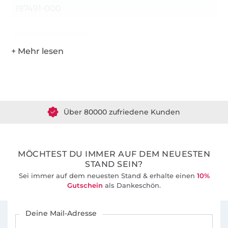
197491-000
Hersteller-Kontaktdaten
Über 1.8 Millionen Meter Stoff versandfertig
Über 80000 zufriedene Kunden
36 Jahre Erfahrung
MÖCHTEST DU IMMER AUF DEM NEUESTEN
STAND SEIN?
Sei immer auf dem neuesten Stand & erhalte einen
10%
Gutschein
als Dankeschön.
Für den Stoffe Hemmers Newsletter anmelden
Deine Mail-Adresse