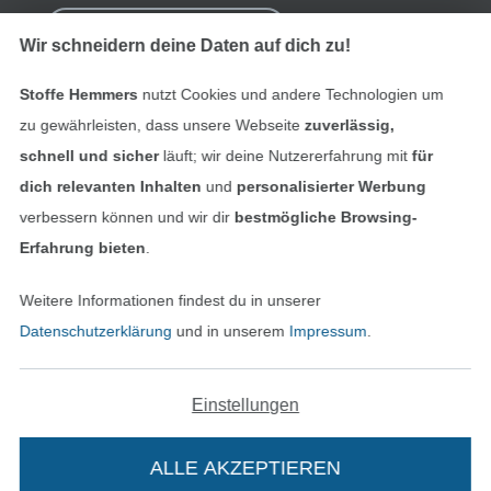
Bestellung widerrufen
Wir schneidern deine Daten auf dich zu!
Stoffe Hemmers
nutzt Cookies und andere Technologien um
Finde mehr Inspiration
zu gewährleisten, dass unsere Webseite
zuverlässig,
schnell und sicher
läuft; wir deine Nutzererfahrung mit
für
dich relevanten Inhalten
und
personalisierter Werbung
verbessern können und wir dir
bestmögliche Browsing-
Erfahrung bieten
.
Weitere Informationen findest du in unserer
Datenschutzerklärung
und in unserem
Impressum
.
Einstellungen
In den niederländischen Sh
In den französisch
Nederlands
Français
(France)
ALLE AKZEPTIEREN
Deutsch