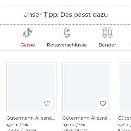
Unser Tipp: Das passt dazu
Garne
Reissverschlüsse
Bänder
Gütermann Allesnäher (800) weiss
Gütermann Allesnäher 1000 m (800) weiss
4,95 € / Stk
11,60 € / Stk
5,65 € 
(2,48 € / 100 m)
(1,16 € / 100 m)
(0,23 €