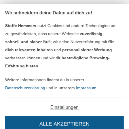
In den deutschen Shop wechseln (aktuell gewählt
Wir schneidern deine Daten auf dich zu!
Impressum
Stoffe Hemmers
nutzt Cookies und andere Technologien um
zu gewährleisten, dass unsere Webseite
zuverlässig,
AGB
schnell und sicher
läuft; wir deine Nutzererfahrung mit
für
dich relevanten Inhalten
und
personalisierter Werbung
Datenschutz
verbessern können und wir dir
bestmögliche Browsing-
Erfahrung bieten
.
Widerrufsrecht
Weitere Informationen findest du in unserer
Kontakt
Datenschutzerklärung
und in unserem
Impressum
.
Bestellung widerrufen
Einstellungen
Finde mehr Inspiration
ALLE AKZEPTIEREN