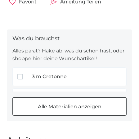
Favorit
Anleitung Teilen
Diese Frage findest Du auf unserer Auswahl für
Bettwäschestoffe
ausführlich mit Pro & Contra
beantwortet. In dieser Nähanleitung habe ich
mich für den Standardstoff – also Baumwolle
entschieden. Welchen Stoff Du wählst, hängt
letztlich ganz von deinen Präferenzen ab.
Alles parat? Hake ab, was du schon hast, oder
shoppe hier deine Wunschartikel!
Ausgangsüberlegung: Wie groß
darf’s denn sein?
3 m Cretonne
Zum Projektstart überlege Dir genau, wie groß die
Bettwäsche werden soll. In meinem Fall nähe ich
3 m Fahnentuch uni
ein Bettdeckenbezug und ein Kissenbezug im
Standardmaß 135 x 200 cm / 80 x 80 cm.
2 m Reissverschlüsse für
Bettwäsche