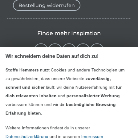
Bestellung widerrufen
Finde mehr Inspiration
Wir schneidern deine Daten auf dich zu!
Stoffe Hemmers
nutzt Cookies und andere Technologien um
zu gewährleisten, dass unsere Webseite
zuverlässig,
schnell und sicher
läuft; wir deine Nutzererfahrung mit
für
dich relevanten Inhalten
und
personalisierter Werbung
verbessern können und wir dir
bestmögliche Browsing-
In den niederländischen Sh
In den französisch
Nederlands
Français
Erfahrung bieten
.
(France)
Weitere Informationen findest du in unserer
Deutsch
Datenschutzerklärung
und in unserem
Impressum
.