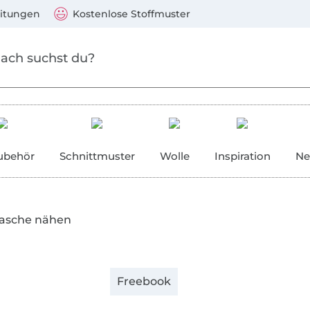
Zum Hauptinhalt springen
Weiter zur Suche
)
Visa, Mastercard, PayPal, Giropay, Kauf auf Rechnung, V
eitungen
Kostenlose Stoffmuster
ubehör
Schnittmuster
Wolle
Inspiration
Ne
asche nähen
Freebook