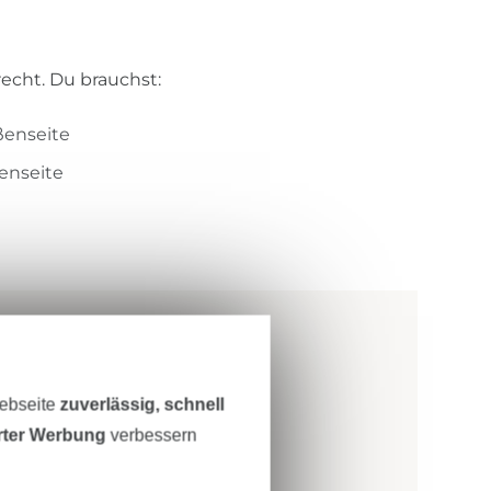
recht. Du brauchst:
ßenseite
nenseite
Webseite
zuverlässig, schnell
erter Werbung
verbessern