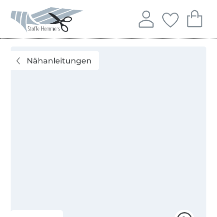
Öffnet ein neues Fenster
Stoffe Hemmers – Stoffe, Schnittmuster & Nähzubehör
Du kannst bei uns mit folgenden Zahlungsarten zahlen: 
Unsere Versandpartner sind: DHL und DPD
In deinem Konto anme
Du hast keine 
Du hast 
Anmelden
Deine Fav
Dei