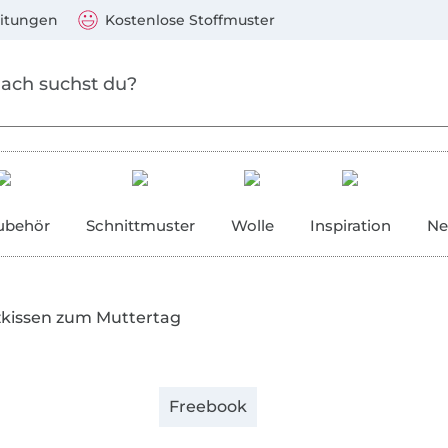
Zum Hauptinhalt springen
Weiter zur Suche
)
Visa, Mastercard, PayPal, Giropay, Kauf auf Rechnung, V
eitungen
Kostenlose Stoffmuster
ubehör
Schnittmuster
Wolle
Inspiration
Ne
zkissen zum Muttertag
Freebook