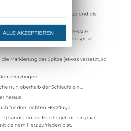
rn ein.
drei Punkte, die einmal die Spitze und die
ieren.
 wird der sogenannte
Margeritenstich
ALLE AKZEPTIEREN
unächst von hinten durch die Herzspitze,…
 die Markierung der Spitze (etwas versetzt, so
nken Herzbogen.
eche nun oberhalb der Schlaufe ein…
r heraus.
uch für den rechten Herzflügel.
 11) kannst du die Herzflügel mit ein paar
 mit deinem Herz zufrieden bist.