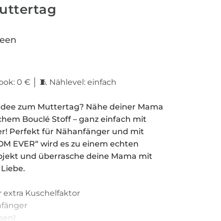
uttertag
reen
book: 0 € │ 🧵 Nählevel: einfach
nkidee zum Muttertag? Nähe deiner Mama
chem Bouclé Stoff – ganz einfach mit
r! Perfekt für Nähanfänger und mit
OM EVER“ wird es zu einem echten
projekt und überrasche deine Mama mit
Liebe.
r extra Kuschelfaktor
Anfänger
ssen)