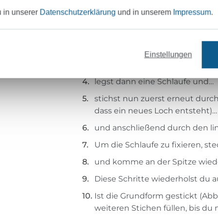
und fädle das goldenen Stickga
u in unserer
Datenschutzerklärung
und in unserem
Impressum
.
Setzte dir nun mit Trickmarker 
Oberkante der Herzbögen mark
Für die Grundform des Herzens
Einstellungen
verwendet. Hierzu stichst du z
legst dann eine Schlaufe und…
stichst nun zuerst erneut durch
dass ein neues Loch entsteht)…
und anschließend durch den li
Um die Schlaufe zu fixieren, st
und komme an der Spitze wiede
Diese Schritte wiederholst du a
Ist die Grundform gestickt (Abb.
weiteren Stichen füllen, bis du