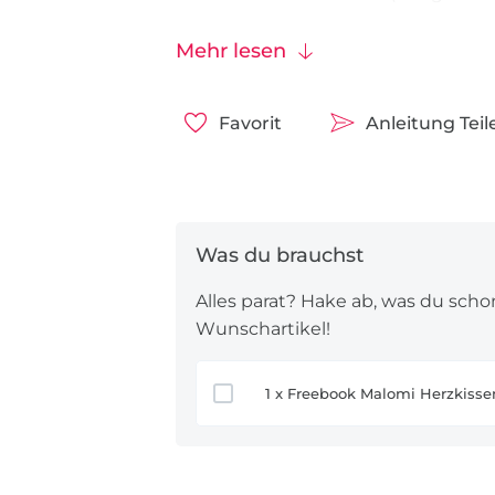
💬
Optionales Extra:
Label mit „BEST
📄
Freebook:
Schnittmuster kosten
Mehr lesen
❤️
Besonderheit:
Mit Liebe handgem
Favorit
Anleitung Teil
Alles parat? Hake ab, was du scho
Wunschartikel!
1 x Freebook Malomi Herzkisse