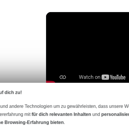
f dich zu!
 und andere Technologien um zu gewährleisten, dass unsere 
1
Optional: Label erstelle
zererfahrung mit
für dich relevanten Inhalten
und
personalisi
e Browsing-Erfahrung bieten
.
Schneide dir ein Stückchen Can