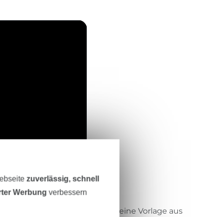
Webseite
zuverlässig, schnell
n
erter Werbung
verbessern
vas oder ähnliches zu, plotte deine Vorlage aus