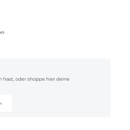
 MOM EVER“ für den Plotter
los zum Download
acht – das perfekte Herzensgeschenk
en
n hast, oder shoppe hier deine
n