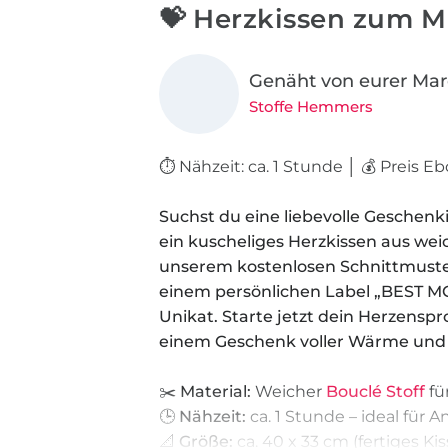
💝 Herzkissen zum M
Genäht von eurer Ma
Stoffe Hemmers
⏱️ Nähzeit: ca. 1 Stunde │ 💰 Preis E
Suchst du eine liebevolle Gesche
ein kuscheliges Herzkissen aus wei
unserem kostenlosen Schnittmuste
einem persönlichen Label „BEST M
Unikat. Starte jetzt dein Herzens
einem Geschenk voller Wärme und 
✂️
Material:
Weicher
Bouclé Stoff
fü
🕒
Nähzeit:
ca. 1 Stunde – ideal für 
📐
Größe:
ca. 40 x 33 cm (fertiges Ki