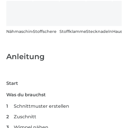
Nähmaschine
Stoffschere
Stoffklammern
Stecknadeln
Hausha
Anleitung
Start
Was du brauchst
Schnittmuster erstellen
Zuschnitt
Wimpel nähen