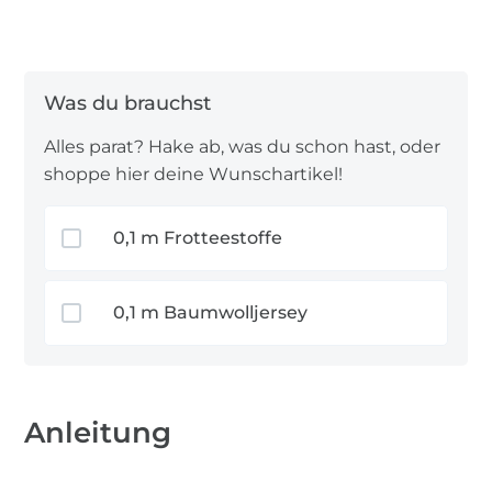
Als Stoff eignet sich beispielweise
Frottee
,
Waffelpique
,
Baumwolljersey
oder auch
Sweatstoffe
.
Viel Spaß!
Alles parat? Hake ab, was du schon hast, oder
shoppe hier deine Wunschartikel!
0,1 m Frotteestoffe
0,1 m Baumwolljersey
Anleitung