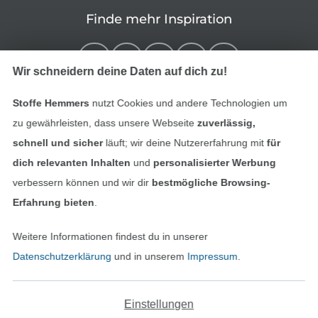
Finde mehr Inspiration
Wir schneidern deine Daten auf dich zu!
Stoffe Hemmers
nutzt Cookies und andere Technologien um
zu gewährleisten, dass unsere Webseite
zuverlässig,
schnell und sicher
läuft; wir deine Nutzererfahrung mit
für
dich relevanten Inhalten
und
personalisierter Werbung
verbessern können und wir dir
bestmögliche Browsing-
In den niederländischen Sh
In den französisch
Nederlands
Français
Erfahrung bieten
.
(France)
Weitere Informationen findest du in unserer
Deutsch
Datenschutzerklärung
und in unserem
Impressum
.
Alle Preise inkl. der gesetzl. MwSt.
Die durchgestrichenen Preise entsprechen dem
bisherigen Preis bei Stoffe Hemmers.
Einstellungen