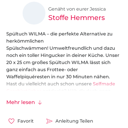
Genäht von eurer Jessica
Stoffe Hemmers
Spültuch WILMA – die perfekte Alternative zu
herkömmlichen
Spülschwämmen! Umweltfreundlich und dazu
noch ein toller Hingucker in deiner Küche. Unser
20 x 25 cm großes Spültuch WILMA lässt sich
ganz einfach aus Frottee- oder
Waffelpiquéresten in nur 30 Minuten nähen.
Hast du vielleicht auch schon unsere
Selfmade
Geschirrtücher
entdeckt? Näh dir doch ganz
einfach ein passendes Set für deine Küche!
Mehr lesen
Stoffempfehlung
:
Waffelpiqué
&
Frottee
Favorit
Anleitung Teilen
Viel Freude beim Nähen!