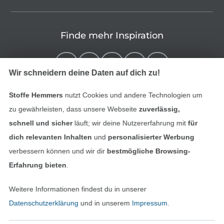
Finde mehr Inspiration
Wir schneidern deine Daten auf dich zu!
Stoffe Hemmers
nutzt Cookies und andere Technologien um
zu gewährleisten, dass unsere Webseite
zuverlässig,
schnell und sicher
läuft; wir deine Nutzererfahrung mit
für
dich relevanten Inhalten
und
personalisierter Werbung
verbessern können und wir dir
bestmögliche Browsing-
In den niederländischen Sh
In den französisch
Nederlands
Français
Erfahrung bieten
.
(France)
Weitere Informationen findest du in unserer
Deutsch
Datenschutzerklärung
und in unserem
Impressum
.
Alle Preise inkl. der gesetzl. MwSt.
Die durchgestrichenen Preise entsprechen dem