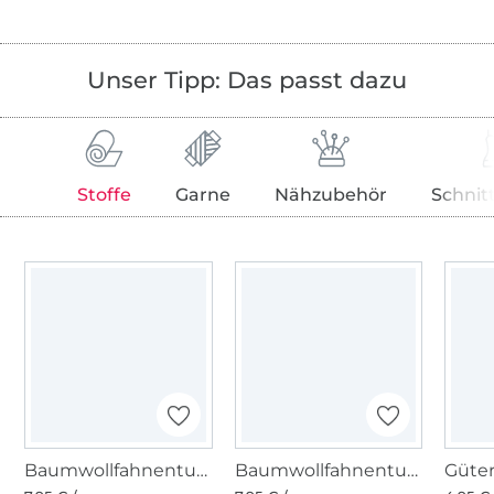
Unser Tipp: Das passt dazu
Stoffe
Garne
Nähzubehör
Schnit
Baumwollfahnentuch, schwarz
Baumwollfahnentuch, weiß