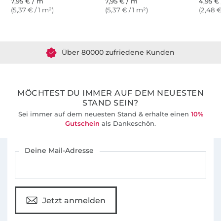
7,95 € / m
7,95 € / m
4,95 € 
(5,37 € / 1 m²)
(5,37 € / 1 m²)
(2,48 €
Über 1.8 Millionen Meter Stoff versandfertig
Über 80000 zufriedene Kunden
36 Jahre Erfahrung
MÖCHTEST DU IMMER AUF DEM NEUESTEN
STAND SEIN?
Sei immer auf dem neuesten Stand & erhalte einen
10%
Gutschein
als Dankeschön.
Für den Stoffe Hemmers Newsletter anmelden
Deine Mail-Adresse
Jetzt anmelden