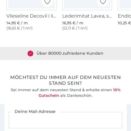
2 – 14 Hohlnieten oder Buchschrauben
Vlieseline Decovil I light
Lederimitat Lavea, silber
1-2x Schieber 2,5 cm oder 4,0 cm
14,95 € / m
16,95 € / m
10,25 
1x Taschenverschluss
(16,61 € / 1 m²)
(12,11 € / 1 m²)
Über 1.8 Millionen Meter Stoff versandfertig
2-4x Magnetknöpfe
Über 80000 zufriedene Kunden
-
36 Jahre Erfahrung
Copyright © 2021 Michaela Schäfer / oh meéla /
Mrs. Little Things. www.mrs-little-things.de
MÖCHTEST DU IMMER AUF DEM NEUESTEN
STAND SEIN?
Sei immer auf dem neuesten Stand & erhalte einen
10%
Gutschein
als Dankeschön.
Für den Stoffe Hemmers Newsletter anmelden
Deine Mail-Adresse