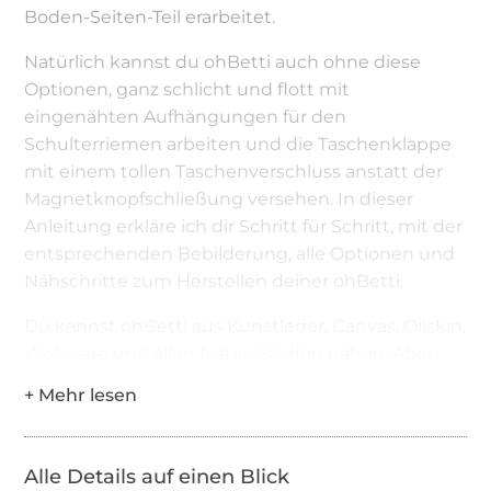
Boden-Seiten-Teil erarbeitet.
Natürlich kannst du ohBetti auch ohne diese
Optionen, ganz schlicht und flott mit
eingenähten Aufhängungen für den
Schulterriemen arbeiten und die Taschenklappe
mit einem tollen Taschenverschluss anstatt der
Magnetknopfschließung versehen. In dieser
Anleitung erkläre ich dir Schritt für Schritt, mit der
entsprechenden Bebilderung, alle Optionen und
Nähschritte zum Herstellen deiner ohBetti.
Du kannst ohBetti aus Kunstleder, Canvas, Oilskin,
Webware und allen festen Stoffen nähen. Aber
auch im Mix sieht ohBetti unfassbar toll aus.
Die Nahtzugabe von 1 cm ist enthalten und die
Fadenläufe sowie alle wichtigen Positionen sind
Alle Details auf einen Blick
markiert.