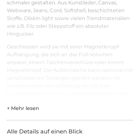
schmaler gestalten. Aus Kunstleder, Canvas,
Webware, Jeans, Cord, Softshell, beschichteten
Stoffe, Oilskin light sowie vielen Trendmaterialien
wie z.B. Filz oder Steppstoff ein absoluter
Hingucker.
Geschlossen wird sie mit einer Magnetknopf-
Aufhängung, die sich an das Füll-Volumen
anpasst, einem Taschenverschluss oder einem
Magnetknopf. Die Außentasche kann optional mit
verschiedenen Teilungen genäht werden. Im
Inneren nähen wir wahlweise ein bis zwei
Einsteckfächer sowie ein Reißverschlussfach mit
oder ohne Reißverschluss, eine
Schlüsselaufhängung sowie einen simplen
Verschluss zum Einhängen, wenn deine Tasche
nicht ganz prall gefüllt ist. Die Außentasche kann
Alle Details auf einen Blick
zusätzlich und vor allem bei der cleanen Variante