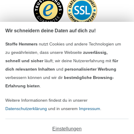
der Anleitung wird keine Haftung übernommen.
Dieser Schnitt darf für private Zwecke
uneingeschränkt und für gewerbliche
Zwecke bis zu 10 Einzelstücke im Jahr verwendet
Wir schneidern deine Daten auf dich zu!
werden. Darüber hinaus wird eine Gewerbe-
Lizenz benötigt. Das Kopieren und die
Stoffe Hemmers
nutzt Cookies und andere Technologien um
Weitergabe dieses eBooks nebst Tutorials, Add-
Bezahlen mit
zu gewährleisten, dass unsere Webseite
zuverlässig,
Ons sowie des Schnittmusters sind nicht
schnell und sicher
läuft; wir deine Nutzererfahrung mit
für
gestattet. Und jetzt wünschen wir dir viel Spaß
dich relevanten Inhalten
und
personalisierter Werbung
beim Nähen und ganz viel Freude an deinem
verbessern können und wir dir
bestmögliche Browsing-
fertigen Nähstück!
Erfahrung bieten
.
Dies ist ein eBook mit Zip Datei für den Ausdruck.
Du erhältst keinen Papierschnitt.
Weitere Informationen findest du in unserer
Unsere Versandpartner
Datenschutzerklärung
und in unserem
Impressum
.
Copyright © 2024 Michaela Schäfer / oh meéla
Einstellungen