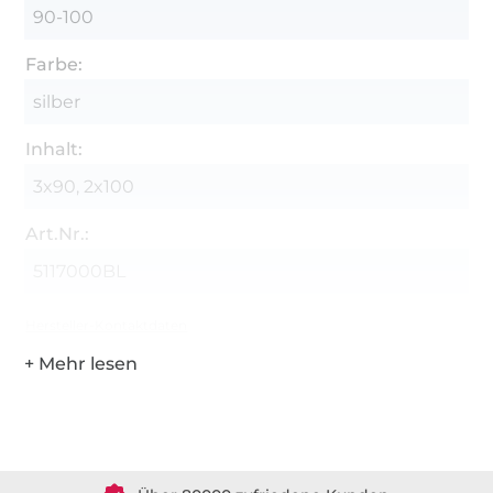
90-100
Farbe:
silber
Inhalt:
3x90, 2x100
Art.Nr.:
5117000BL
Hersteller-Kontaktdaten
Über 1.8 Millionen Meter Stoff versandfertig
Über 80000 zufriedene Kunden