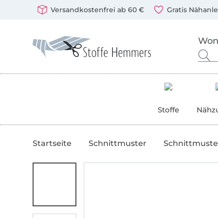
In den deutschen Shop wechseln (aktuell gewählt
Öffnet ein neues Fenster
Du kannst bei uns mit folgenden Zahlungsarten zahlen: 
Unsere Versandpartner sind: DHL und DPD
Versandkostenfrei ab 60 €
Gratis Nähanl
Stoffe Hemmers – Stoffe, Schnittmuster & Nähzubehör
Nach Stoffen, Kurzwaren und Schnittmustern suchen
Gib hier deinen Suchbegriff ein.
Stoffe
Nähz
Startseite
Schnittmuster
Schnittmuste