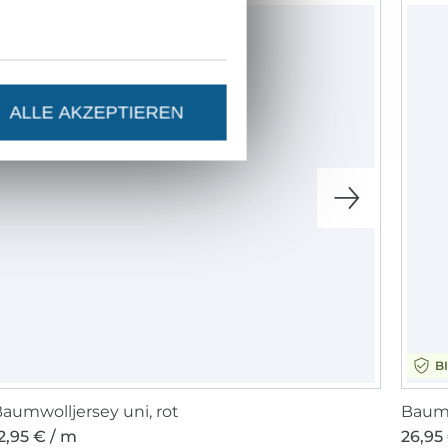
ALLE AKZEPTIEREN
B
aumwolljersey uni, rot
2,95 € / m
26,95