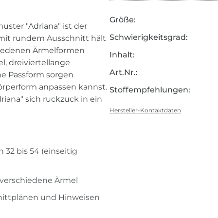
Größe:
ster "Adriana" ist der
Schwierigkeitsgrad:
 mit rundem Ausschnitt hält
chiedenen Ärmelformen
Inhalt:
l, dreiviertellange
Art.Nr.:
ne Passform sorgen
Körperform anpassen kannst.
Stoffempfehlungen:
iana" sich ruckzuck in ein
Hersteller-Kontaktdaten
 32 bis 54 (einseitig
5 verschiedene Ärmel
nittplänen und Hinweisen