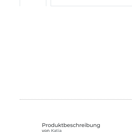
von
Katja