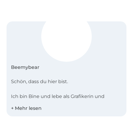
Beemybear
Schön, dass du hier bist.
Ich bin Bine und lebe als Grafikerin und
Illustratorin im beschaulichen Oberfranken.
Mein Label
beemybear
startete vor vielen
Jahren ursprünglich als Stempelmanufaktur.
Vor zwei Jahren habe ich meine Passion in
Über 1.8 Millionen Meter Stoff versandfertig