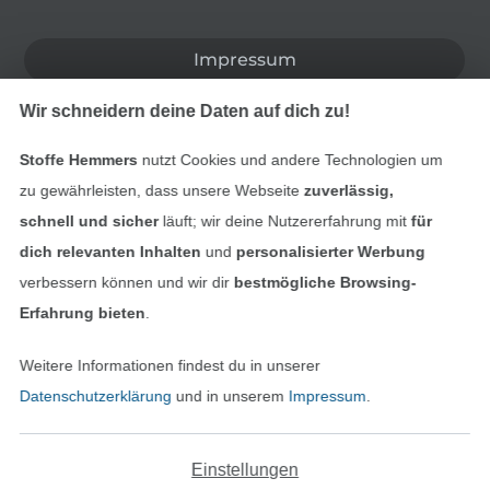
In den deutschen Shop wechseln (aktuell gewählt
Impressum
Wir schneidern deine Daten auf dich zu!
AGB
Stoffe Hemmers
nutzt Cookies und andere Technologien um
Datenschutz
zu gewährleisten, dass unsere Webseite
zuverlässig,
Widerrufsrecht
schnell und sicher
läuft; wir deine Nutzererfahrung mit
für
dich relevanten Inhalten
und
personalisierter Werbung
Kontakt
verbessern können und wir dir
bestmögliche Browsing-
Erfahrung bieten
.
Bestellung widerrufen
Weitere Informationen findest du in unserer
Datenschutzerklärung
und in unserem
Impressum
.
Finde mehr Inspiration
Einstellungen