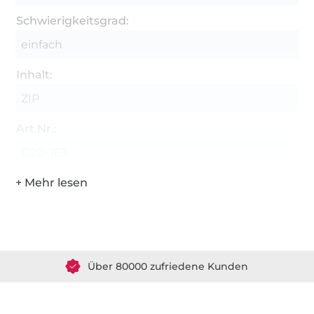
Schwierigkeitsgrad:
einfach
Inhalt:
ZIP
Art.Nr.:
D2D-163
Über 1.8 Millionen Meter Stoff versandfertig
Über 80000 zufriedene Kunden
36 Jahre Erfahrung