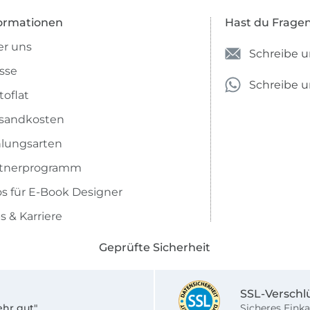
ormationen
Hast du Frage
Liebste Grüße und ganz viel Spaß,
eure Sandra.
r uns
Schreibe u
sse
Schreibe 
toflat
sandkosten
lungsarten
rtnerprogramm
os für E-Book Designer
s & Karriere
Geprüfte Sicherheit
SSL-Verschl
ehr gut"
Sicheres Einka