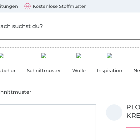
Zum Hauptinhalt springen
Weiter zur Suche
)
Visa, Mastercard, PayPal, Giropay, Kauf auf Rechnung, V
eitungen
Kostenlose Stoffmuster
ubehör
Schnittmuster
Wolle
Inspiration
Ne
chnittmuster
PLO
KRE