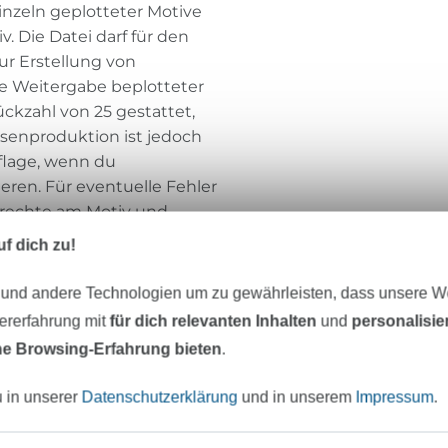
inzeln geplotteter Motive
 Die Datei darf für den
ur Erstellung von
e Weitergabe beplotteter
ückzahl von 25 gestattet,
senproduktion ist jedoch
flage, wenn du
eren. Für eventuelle Fehler
rechte am Motiv und
v.
f dich zu!
 und andere Technologien um zu gewährleisten, dass unsere 
zererfahrung mit
für dich relevanten Inhalten
und
personalisi
MiToSa-Kreativ
e Browsing-Erfahrung bieten
.
Hallo, schön, dass ihr da seid!
u in unserer
Datenschutzerklärung
und in unserem
Impressum
.
Ich bin Sandra, noch 41 Jahre. Mutter vo