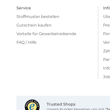
Service
Inf
Stoffmuster bestellen
Übe
Gutschein kaufen
Pre
Vorteile für Gewerbetreibende
Por
FAQ / Hilfe
Ver
Zah
Pa
Inf
Job
Trusted Shops
Unsere Kunden bewerten uns mit
"S