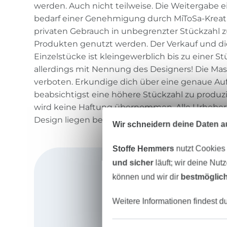
werden. Auch nicht teilweise. Die Weitergabe e
bedarf einer Genehmigung durch MiToSa-Kreativ.
privaten Gebrauch in unbegrenzter Stückzahl z
Produkten genutzt werden. Der Verkauf und di
Einzelstücke ist kleingewerblich bis zu einer St
allerdings mit Nennung des Designers! Die Mas
verboten. Erkundige dich über eine genaue Au
beabsichtigst eine höhere Stückzahl zu produzi
wird keine Haftung übernommen. Alle Urheber
Design liegen bei Sandra Mischel / MiToSa-Kreati
Wir schneidern deine Daten au
Stoffe Hemmers
nutzt Cookies
und sicher
läuft; wir deine Nut
können und wir dir
bestmöglich
Weitere Informationen findest d