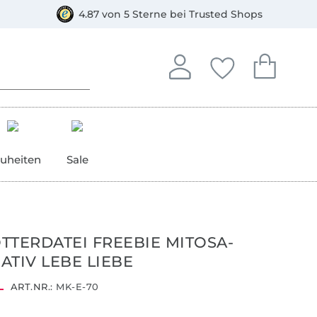
orkasse
4.87 von 5 Sterne bei Trusted Shops
In deinem Konto anmelden o
Du hast keine Artike
Du hast kein
Anmelden
Deine Favorite
Dein W
uheiten
Sale
TTERDATEI FREEBIE MITOSA-
ATIV LEBE LIEBE
ART.NR.:
MK-E-70