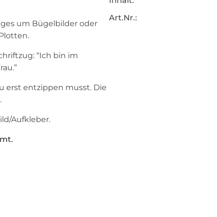
Inhalt:
Art.Nr.:
nges um Bügelbilder oder
Plotten.
hriftzug: “Ich bin im
rau.”
du erst entzippen musst. Die
.
ild/Aufkleber.
mmt.