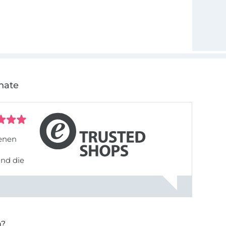
nate
denen
und die
n?