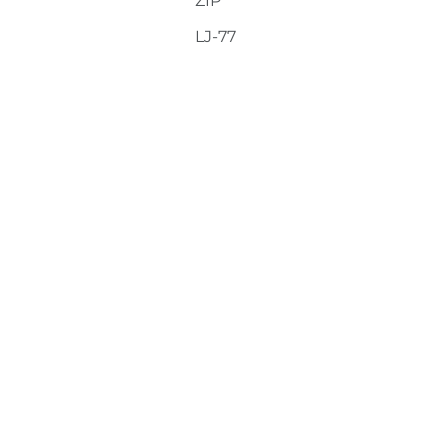
ZIP
LJ-77