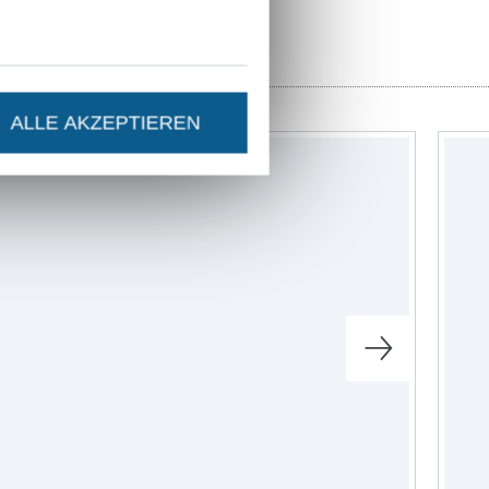
u in meinem
auf
ALLE AKZEPTIEREN
de
 dem passenden
sfunktion in
 und unserem
inke mich doch
ie sehen (und