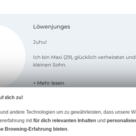
Löwenjunges
Juhu!
Ich bin Maxi (29), glücklich verheiratet un
kleinen Sohn.
Im Jahr 2019 habe ich „Löwenjunges“ 🦁 in 
schönen Eifel gegründet.
f dich zu!
Begonnen habe ich mal mit dem Nähen 
Kinderkleidung - und habe mich seit dem 
 und andere Technologien um zu gewährleisten, dass unsere 
weiterentwickelt.
zererfahrung mit
für dich relevanten Inhalten
und
personalisi
e Browsing-Erfahrung bieten
.
Ich designe meine eigenen Plotter-, Laser