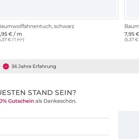
Baumwollfahnentuch, schwarz
Baumw
,95 € / m
7,95 
5,37 € / 1 m²)
(5,37 € 
36 Jahre Erfahrung
ESTEN STAND SEIN?
0% Gutschein
als Dankeschön.