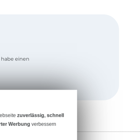
d habe einen
Brohl in der
von
stetig
Webseite
zuverlässig, schnell
erter Werbung
verbessern
- und