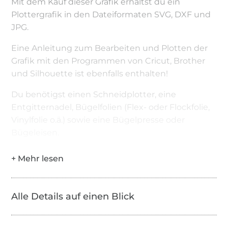
Mit dem Kauf dieser Grafik erhältst du ein
Plottergrafik in den Dateiformaten SVG, DXF und
JPG.
Eine Anleitung zum Bearbeiten und Plotten der
Grafik mit den Programmen von Cricut, Brother
und Silhouette ist ebenfalls enthalten!
Du benötigst einen Schneidplotter, eine
Entgitternadel, Bügelfolien (Flex- oder Flockfolie,
Vinylfolie o.ä.) sowie eine Bügelpresse oder
Bügeleisen.
Alle Details auf einen Blick