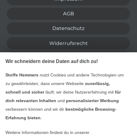
AGB
Datenschutz
Widerrufsrecht
Kontakt
Wir schneidern deine Daten auf dich zu!
Bestellung widerrufen
Stoffe Hemmers
nutzt Cookies und andere Technologien um
zu gewährleisten, dass unsere Webseite
zuverlässig,
schnell und sicher
läuft; wir deine Nutzererfahrung mit
für
dich relevanten Inhalten
und
personalisierter Werbung
Finde mehr Inspiration
verbessern können und wir dir
bestmögliche Browsing-
Erfahrung bieten
.
Weitere Informationen findest du in unserer