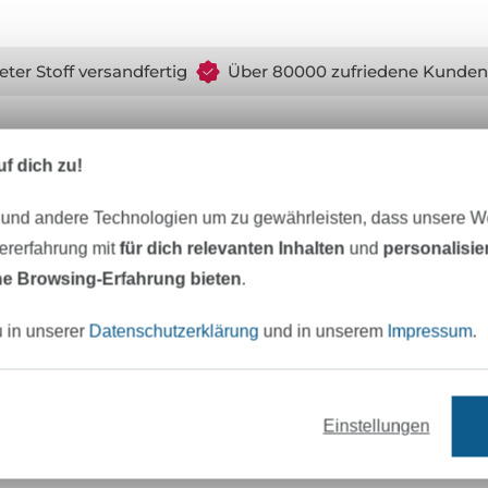
eter Stoff versandfertig
Über 80000 zufriedene Kunden
MÖCHTEST DU IMMER AUF DEM NEU
f dich zu!
Sei immer auf dem neuesten Stand & erhalte einen
1
 und andere Technologien um zu gewährleisten, dass unsere 
zererfahrung mit
für dich relevanten Inhalten
und
personalisi
Deine Mail-Adresse
e Browsing-Erfahrung bieten
.
u in unserer
Datenschutzerklärung
und in unserem
Impressum
.
Jetzt anmelden
Einstellungen