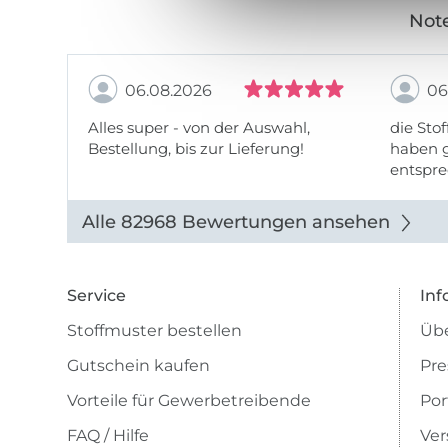
Note
06.08.2026
06
Alles super - von der Auswahl,
die Stof
Bestellung, bis zur Lieferung!
haben g
entspre
werde w
auch di
Alle 82968 Bewertungen ansehen
Service
Inf
Stoffmuster bestellen
Übe
Gutschein kaufen
Pre
Vorteile für Gewerbetreibende
Por
FAQ / Hilfe
Ver