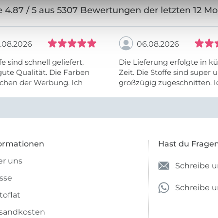
 4.87 / 5 aus 5307 Bewertungen der letzten 12 M
.08.2026
06.08.2026
fe sind schnell geliefert,
Die Lieferung erfolgte in kü
ute Qualität. Die Farben
Zeit. Die Stoffe sind super und
chen der Werbung. Ich
großzügig zugeschnitten. I
eiter selber bestellen und
mehr als zufrieden.
e Firma empfehlen.
ormationen
Hast du Frage
r uns
Schreibe u
sse
Schreibe 
toflat
sandkosten