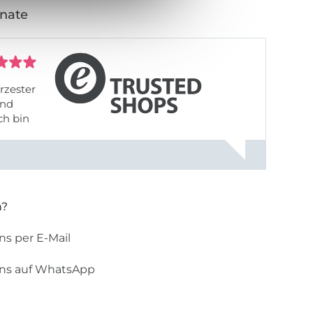
onate
rzester
ch bin
n?
ns per E-Mail
uns auf WhatsApp