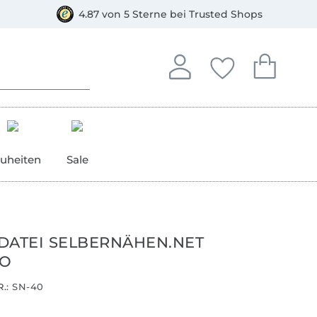
orkasse
4.87 von 5 Sterne bei Trusted Shops
In deinem Konto anmelden o
Du hast keine Artike
Du hast kein
Anmelden
Deine Favorite
Dein W
uheiten
Sale
DATEI SELBERNÄHEN.NET
GO
.:
SN-40