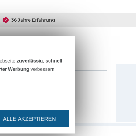
36 Jahre Erfahrung
ESTEN STAND SEIN?
0% Gutschein
als Dankeschön.
Webseite
zuverlässig, schnell
erter Werbung
verbessern
ALLE AKZEPTIEREN