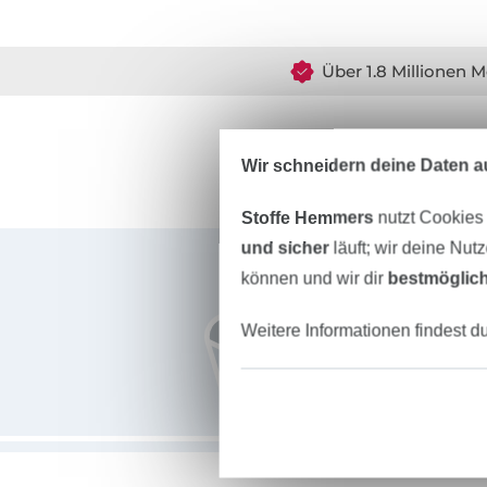
Über 1.8 Millionen M
Wir schneidern deine Daten au
Stoffe Hemmers
nutzt Cookies
Für den Stoffe Hemmers Newsletter anmelden
und sicher
läuft; wir deine Nut
können und wir dir
bestmöglich
Weitere Informationen findest d