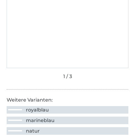
Weitere Varianten:
royalblau
marineblau
natur