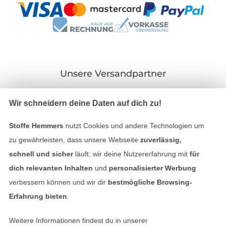
Unsere Versandpartner
Wir schneidern deine Daten auf dich zu!
Stoffe Hemmers
nutzt Cookies und andere Technologien um
In den deutschen Shop wechseln (aktuell gewählt
zu gewährleisten, dass unsere Webseite
zuverlässig,
schnell und sicher
läuft; wir deine Nutzererfahrung mit
für
Impressum
dich relevanten Inhalten
und
personalisierter Werbung
verbessern können und wir dir
bestmögliche Browsing-
AGB
Erfahrung bieten
.
Datenschutz
Weitere Informationen findest du in unserer