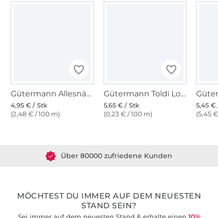
Gütermann Allesnäher (315) royalblau
Gütermann Toldi Lock royalblau
4,95 € / Stk
5,65 € / Stk
5,45 € 
(2,48 € / 100 m)
(0,23 € / 100 m)
(5,45 €
Über 1.8 Millionen Meter Stoff versandfertig
Über 80000 zufriedene Kunden
36 Jahre Erfahrung
MÖCHTEST DU IMMER AUF DEM NEUESTEN
STAND SEIN?
Sei immer auf dem neuesten Stand & erhalte einen
10%