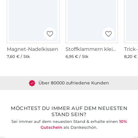
Magnet-Nadelkissen
Stoffklammern klein 20 Stk., bunt
7,60 € / Stk
6,95 € / Stk
8,20 € 
Über 1.8 Millionen Meter Stoff versandfertig
Über 80000 zufriedene Kunden
36 Jahre Erfahrung
MÖCHTEST DU IMMER AUF DEM NEUESTEN
STAND SEIN?
Sei immer auf dem neuesten Stand & erhalte einen
10%
Gutschein
als Dankeschön.