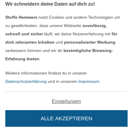
Wir schneidern deine Daten auf dich zu!
Kontakt
Stoffe Hemmers
nutzt Cookies und andere Technologien um
Bestellung widerrufen
zu gewährleisten, dass unsere Webseite
zuverlässig,
schnell und sicher
läuft; wir deine Nutzererfahrung mit
für
dich relevanten Inhalten
und
personalisierter Werbung
Finde mehr Inspiration
verbessern können und wir dir
bestmögliche Browsing-
Erfahrung bieten
.
Weitere Informationen findest du in unserer
Datenschutzerklärung
und in unserem
Impressum
.
Einstellungen
ALLE AKZEPTIEREN
In den niederländischen Sh
In den französisch
Nederlands
Français