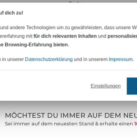
Farbe:
f dich zu!
Zertifizierung:
Testinstitut:
 und andere Technologien um zu gewährleisten, dass unsere 
zererfahrung mit
für dich relevanten Inhalten
und
personalisi
Zertifikatsnummer:
e Browsing-Erfahrung bieten
.
Art.Nr.:
u in unserer
Datenschutzerklärung
und in unserem
Impressum
.
Hersteller-Kontaktdaten
Einstellungen
eter Stoff versandfertig
Über 80000 zufriedene Kunden
MÖCHTEST DU IMMER AUF DEM NEU
Sei immer auf dem neuesten Stand & erhalte einen
1