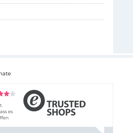
nate
t.
ass es
offen
gestreift
rt, dass