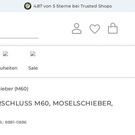
orkasse
4.87 von 5 Sterne bei Trusted Shops
In deinem Konto anmelden o
Du hast keine Artike
Du hast kein
Anmelden
Deine Favorite
Dein W
uheiten
Sale
hieber (M60)
RSCHLUSS M60, MOSELSCHIEBER,
.:
8881-0886