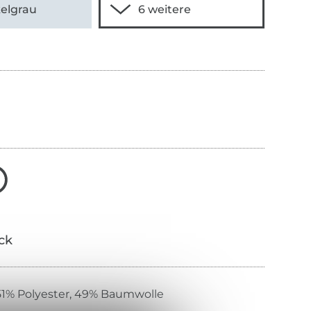
elgrau
ick
51% Polyester, 49% Baumwolle