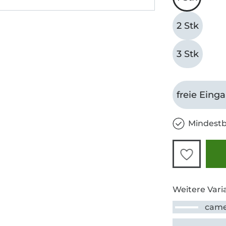
2 Stk
3 Stk
freie Eing
Mindestb
Weitere Vari
came