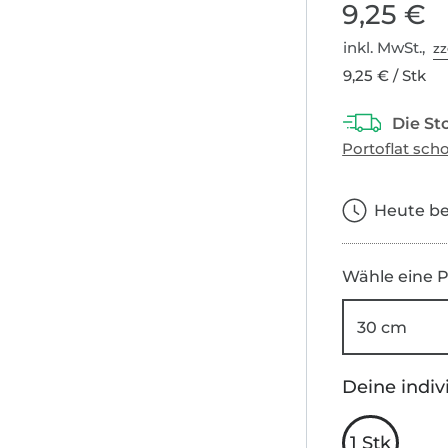
9,25 €
inkl. MwSt.,
zz
9,25 € / Stk
Heute bes
Wähle eine P
30 cm
Deine indiv
1 Stk