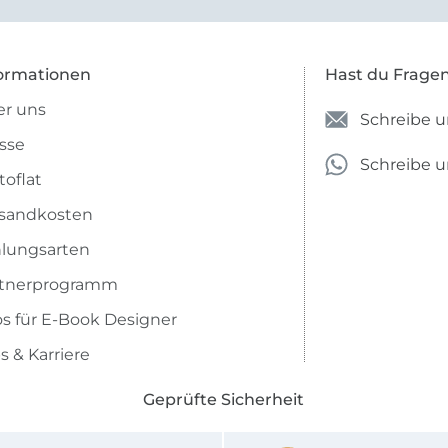
ich nicht genug über die ...
ormationen
Hast du Frage
r uns
Schreibe u
sse
Schreibe 
toflat
sandkosten
lungsarten
rtnerprogramm
os für E-Book Designer
s & Karriere
Geprüfte Sicherheit