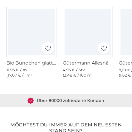
Bio Bündchen glatt, wollweiss
Gütermann Allesnäher (111) vanilleweiss
11,95 € / m
4,95 € / Stk
8,10 € 
(17,07 € / 1 m²)
(2,48 € / 100 m)
(1,62 €
Über 1.8 Millionen Meter Stoff versandfertig
Über 80000 zufriedene Kunden
36 Jahre Erfahrung
MÖCHTEST DU IMMER AUF DEM NEUESTEN
STAND SEIN?