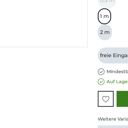
0,5 m
1 m
2 m
freie Eing
Mindestb
Auf Lage
Weitere Vari