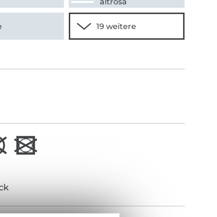
altrosa
e
ick