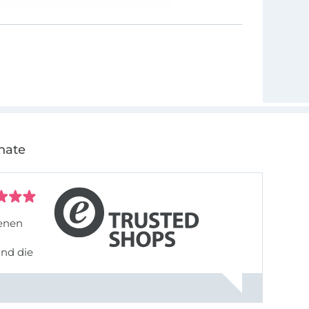
nate
denen
und die