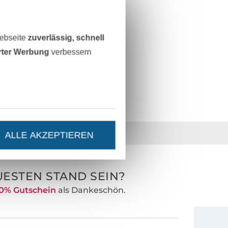
100% Polyester
25 mm
Webseite
zuverlässig, schnell
rose
erter Werbung
verbessern
22355-15-0003
36 Jahre Erfahrung
ALLE AKZEPTIEREN
ESTEN STAND SEIN?
0% Gutschein
als Dankeschön.