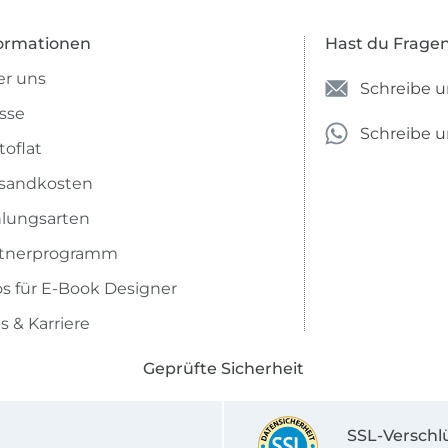
ormationen
Hast du Frage
r uns
Schreibe u
sse
Schreibe 
toflat
sandkosten
lungsarten
rtnerprogramm
os für E-Book Designer
s & Karriere
Geprüfte Sicherheit
SSL-Verschl