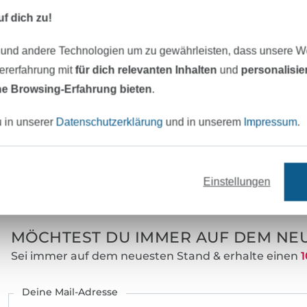
Material:
f dich zu!
Breite:
 und andere Technologien um zu gewährleisten, dass unsere 
Farbe:
zererfahrung mit
für dich relevanten Inhalten
und
personalisi
Art.Nr.:
e Browsing-Erfahrung bieten
.
Hersteller-Kontaktdaten
u in unserer
Datenschutzerklärung
und in unserem
Impressum
.
eter Stoff versandfertig
Über 80000 zufriedene Kunden
Einstellungen
MÖCHTEST DU IMMER AUF DEM NEU
Sei immer auf dem neuesten Stand & erhalte einen
1
Deine Mail-Adresse