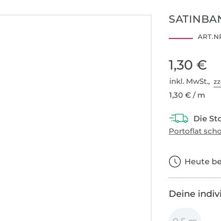
SATINBA
ART.NR
1,30 €
inkl. MwSt.,
zz
1,30 € / m
Heute bes
Deine indiv