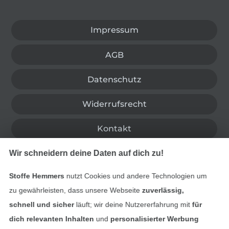
In den deutschen Shop wechseln (aktuell gewählt
Impressum
AGB
Datenschutz
Widerrufsrecht
Kontakt
Wir schneidern deine Daten auf dich zu!
Bestellung widerrufen
Stoffe Hemmers
nutzt Cookies und andere Technologien um
zu gewährleisten, dass unsere Webseite
zuverlässig,
Finde mehr Inspiration
schnell und sicher
läuft; wir deine Nutzererfahrung mit
für
dich relevanten Inhalten
und
personalisierter Werbung