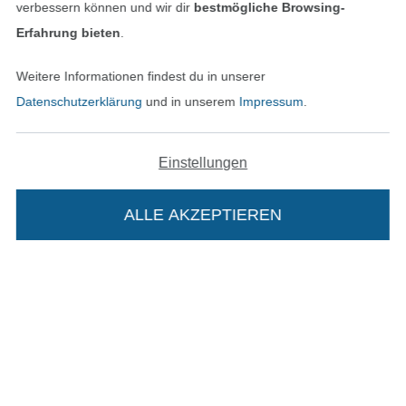
verbessern können und wir dir
bestmögliche Browsing-
Erfahrung bieten
.
Weitere Informationen findest du in unserer
Datenschutzerklärung
und in unserem
Impressum
.
Einstellungen
In den niederländischen Sh
In den französisch
Nederlands
Français
(France)
ALLE AKZEPTIEREN
Deutsch
Alle Preise inkl. der gesetzl. MwSt.
Die durchgestrichenen Preise entsprechen dem
bisherigen Preis bei Stoffe Hemmers.
Die Stoffe Hemmers Portoflat:
Beschreibung: