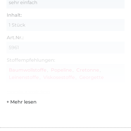
sehr einfach
Inhalt:
1 Stück
Art.Nr.:
5961
Stoffempfehlungen:
Baumwollstoffe
Popeline
Cretonne
Leinenstoffe
Viskosestoffe
Georgette
Hersteller-Kontaktdaten