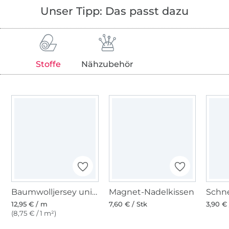
Unser Tipp: Das passt dazu
Stoffe
Nähzubehör
Baumwolljersey uni, dunkelflieder
Magnet-Nadelkissen
12,95 € / m
7,60 € / Stk
3,90 € 
(8,75 € / 1 m²)
Über 1.8 Millionen Meter Stoff versandfertig