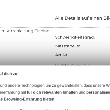
Alle Details auf einen Bl
er Kurzanleitung für eine
Schwierigkeitsgrad:
Masstabelle:
Art.Nr.:
Hersteller-Kontaktdaten
f dich zu!
 und andere Technologien um zu gewährleisten, dass unsere 
eter Stoff versandfertig
Über 80000 zufriedene Kunden
zererfahrung mit
für dich relevanten Inhalten
und
personalisi
e Browsing-Erfahrung bieten
.
MÖCHTEST DU IMMER AUF DEM NEU