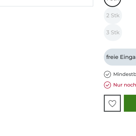
2 Stk
3 Stk
freie Eing
Mindestb
Nur noch 