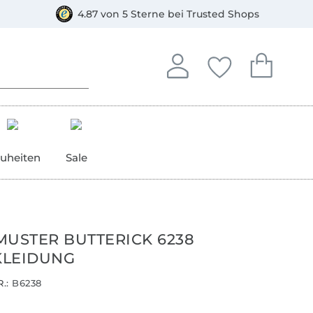
orkasse
4.87 von 5 Sterne bei Trusted Shops
In deinem Konto anmelden o
Du hast keine Artike
Du hast kein
Anmelden
Deine Favorite
Dein W
uheiten
Sale
MUSTER BUTTERICK 6238
KLEIDUNG
.:
B6238