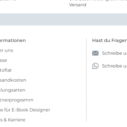
Versand
ormationen
Hast du Frage
r uns
Schreibe u
sse
Schreibe 
toflat
sandkosten
lungsarten
rtnerprogramm
os für E-Book Designer
s & Karriere