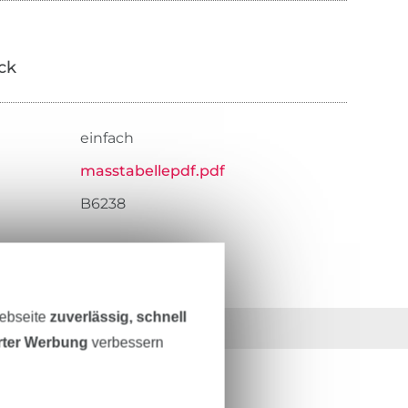
ick
einfach
masstabellepdf.pdf
B6238
Webseite
zuverlässig, schnell
36 Jahre Erfahrung
erter Werbung
verbessern
ESTEN STAND SEIN?