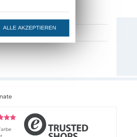
0% Gutschein
als Dankeschön.
ALLE AKZEPTIEREN
onate
Farbe
er