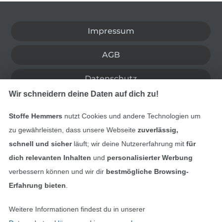
In den deutschen Shop wechseln (aktuell gewählt
Impressum
AGB
Datenschutz
Wir schneidern deine Daten auf dich zu!
Widerrufsrecht
Stoffe Hemmers
nutzt Cookies und andere Technologien um
Kontakt
zu gewährleisten, dass unsere Webseite
zuverlässig,
schnell und sicher
läuft; wir deine Nutzererfahrung mit
für
Bestellung widerrufen
dich relevanten Inhalten
und
personalisierter Werbung
verbessern können und wir dir
bestmögliche Browsing-
Erfahrung bieten
.
Finde mehr Inspiration
Weitere Informationen findest du in unserer