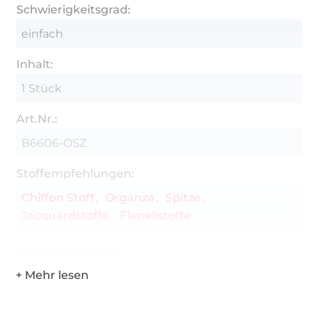
Schwierigkeitsgrad:
einfach
Inhalt:
1 Stück
Art.Nr.:
B6606-OSZ
Stoffempfehlungen:
Chiffon Stoff
Organza
Spitze
Jacquardstoffe
Flanellstoffe
Hersteller-Kontaktdaten
Über 1.8 Millionen Meter Stoff versandfertig