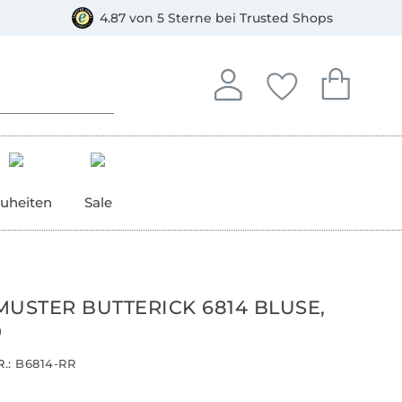
orkasse
4.87 von 5 Sterne bei Trusted Shops
In deinem Konto anmelden o
Du hast keine Artike
Du hast kein
Anmelden
Deine Favorite
Dein W
uheiten
Sale
MUSTER BUTTERICK 6814 BLUSE,
0
.:
B6814-RR