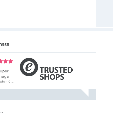
nate
uper
 mega
he K ...