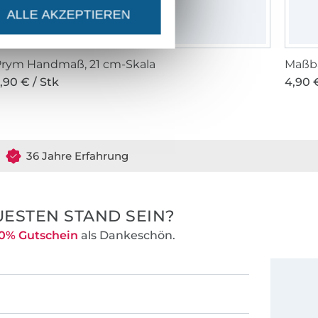
ALLE AKZEPTIEREN
Prym Handmaß, 21 cm-Skala
Maßba
,90 € / Stk
4,90 €
36 Jahre Erfahrung
ESTEN STAND SEIN?
0% Gutschein
als Dankeschön.