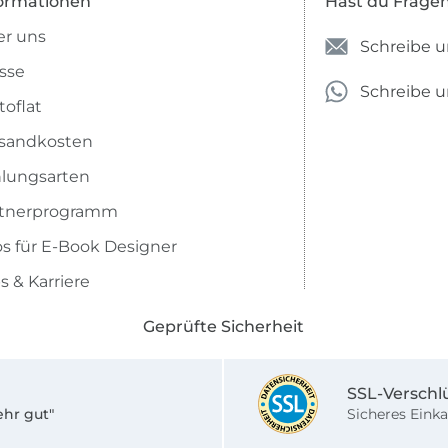
ormationen
Hast du Frage
r uns
Schreibe u
sse
Schreibe 
toflat
sandkosten
lungsarten
rtnerprogramm
os für E-Book Designer
s & Karriere
Geprüfte Sicherheit
SSL-Verschl
ehr gut"
Sicheres Einka