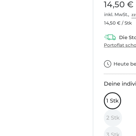
14,50 €
inkl. MwSt.,
zz
14,50 € / Stk
Heute bes
Deine indiv
1 Stk
2 Stk
3 Stk