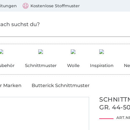
Zum Hauptinhalt springen
Weiter zur Suche
)
Visa, Mastercard, PayPal, Giropay, Kauf auf Rechnung, V
eitungen
Kostenlose Stoffmuster
ubehör
Schnittmuster
Wolle
Inspiration
Ne
r Marken
Butterick Schnittmuster
SCHNITT
GR. 44-5
ART.NR