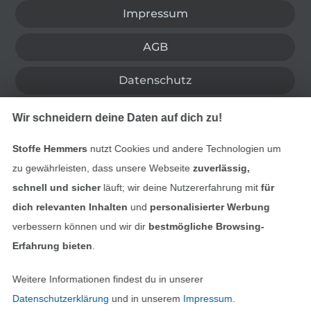
Impressum
AGB
Datenschutz
Widerrufsrecht
Wir schneidern deine Daten auf dich zu!
Kontakt
Stoffe Hemmers
nutzt Cookies und andere Technologien um
zu gewährleisten, dass unsere Webseite
zuverlässig,
Bestellung widerrufen
schnell und sicher
läuft; wir deine Nutzererfahrung mit
für
dich relevanten Inhalten
und
personalisierter Werbung
verbessern können und wir dir
bestmögliche Browsing-
Erfahrung bieten
.
Finde mehr Inspiration
Weitere Informationen findest du in unserer
Datenschutzerklärung
und in unserem
Impressum
.