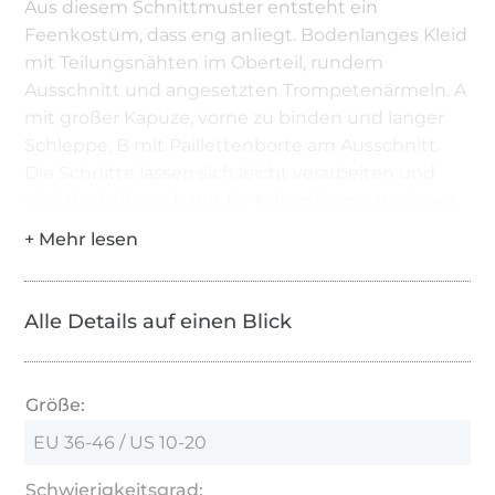
Aus diesem Schnittmuster entsteht ein
Feenkostüm, dass eng anliegt. Bodenlanges Kleid
mit Teilungsnähten im Oberteil, rundem
Ausschnitt und angesetzten Trompetenärmeln. A
mit großer Kapuze, vorne zu binden und langer
Schleppe. B mit Paillettenborte am Ausschnitt.
Die Schnitte lassen sich leicht verarbeiten und
sind deshalb auch gut für Nähanfänger geeignet.
Alle Details auf einen Blick
Größe:
EU 36-46 / US 10-20
Schwierigkeitsgrad: