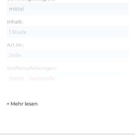
mittel
Inhalt:
1 Stück
Art.Nr.:
2484
Stoffempfehlungen:
Spitze
Satinstoffe
Hersteller-Kontaktdaten
Über 1.8 Millionen Meter Stoff versandfertig
Über 80000 zufriedene Kunden