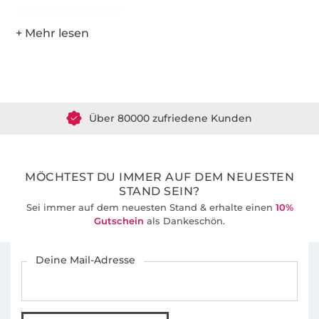
Hersteller-Kontaktdaten
Über 1.8 Millionen Meter Stoff versandfertig
Über 80000 zufriedene Kunden
36 Jahre Erfahrung
MÖCHTEST DU IMMER AUF DEM NEUESTEN
STAND SEIN?
Sei immer auf dem neuesten Stand & erhalte einen
10%
Gutschein
als Dankeschön.
Für den Stoffe Hemmers Newsletter anmelden
Deine Mail-Adresse