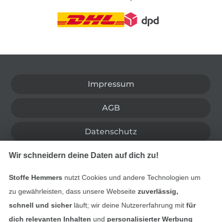
In den deutschen Shop wechseln (aktuell gewählt
Impressum
AGB
Datenschutz
Widerrufsrecht
Wir schneidern deine Daten auf dich zu!
Stoffe Hemmers
nutzt Cookies und andere Technologien um
Kontakt
zu gewährleisten, dass unsere Webseite
zuverlässig,
schnell und sicher
läuft; wir deine Nutzererfahrung mit
für
Bestellung widerrufen
dich relevanten Inhalten
und
personalisierter Werbung