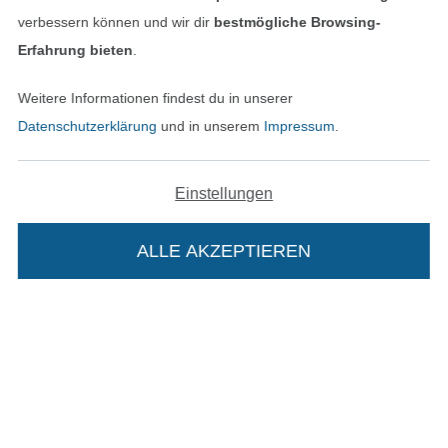
verbessern können und wir dir
bestmögliche Browsing-
Erfahrung bieten
.
Finde mehr Inspiration
Weitere Informationen findest du in unserer
Datenschutzerklärung
und in unserem
Impressum
.
Einstellungen
ALLE AKZEPTIEREN
In den niederländischen Sh
In den französisch
Nederlands
Français
(France)
Deutsch
Die Stoffe Hemmers Portoflat:
Alle Preise inkl. der gesetzl. MwSt.
Die durchgestrichenen Preise entsprechen dem
bisherigen Preis bei Stoffe Hemmers.