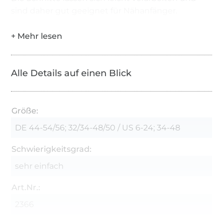
sind daher gut geeignet für Nähanfänger.
Alle Details auf einen Blick
Größe:
DE 44-54/56; 32/34-48/50 / US 6-24; 34-48
Schwierigkeitsgrad:
sehr einfach
Art.Nr.:
2366