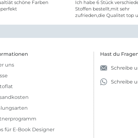
altiät schöne Farben
Ich habe 6 Stück verschie
 perfekt
Stoffen bestellt,mit sehr
zufrieden,die Qualitet top 
Farben stimmen zu.
ormationen
Hast du Frage
r uns
Schreibe u
sse
Schreibe 
toflat
sandkosten
lungsarten
rtnerprogramm
os für E-Book Designer