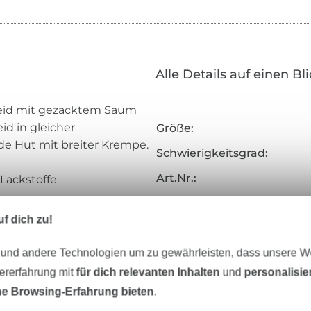
Alle Details auf einen Bl
leid mit gezacktem Saum
id in gleicher
Größe:
de Hut mit breiter Krempe.
Schwierigkeitsgrad:
Art.Nr.:
 Lackstoffe
Hersteller-Kontaktdaten
f dich zu!
 und andere Technologien um zu gewährleisten, dass unsere 
zererfahrung mit
für dich relevanten Inhalten
und
personalisi
eter Stoff versandfertig
Über 80000 zufriedene Kunden
e Browsing-Erfahrung bieten
.