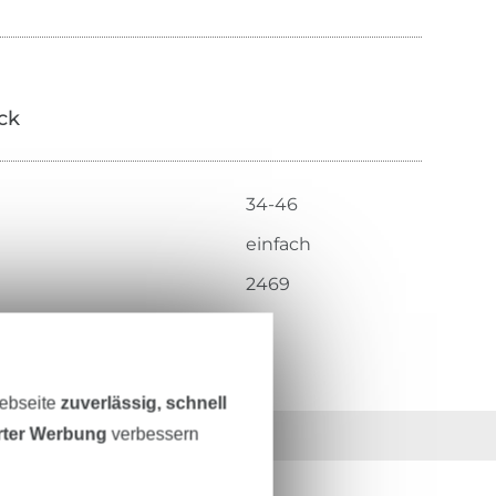
ick
34-46
einfach
2469
Webseite
zuverlässig, schnell
erter Werbung
verbessern
36 Jahre Erfahrung