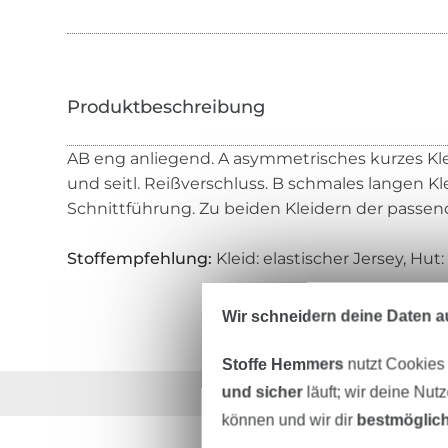
AB eng anliegend. A asymmetrisches kurzes K
und seitl. Reißverschluss. B schmales langen Kle
Schnittführung. Zu beiden Kleidern der passen
Stoffempfehlung:
Kleid: elastischer Jersey, Hut:
Wir schneidern deine Daten au
Stoffe Hemmers
nutzt Cookies
und sicher
läuft; wir deine Nut
Über 1.8 Millionen M
können und wir dir
bestmöglich