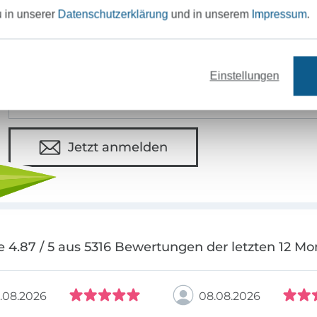
u in unserer
Datenschutzerklärung
und in unserem
Impressum
.
MÖCHTEST DU IMMER AUF DEM NEU
Sei immer auf dem neuesten Stand & erhalte einen
1
Einstellungen
Deine Mail-Adresse
Jetzt anmelden
e 4.87 / 5 aus 5316 Bewertungen der letzten 12 Mo
.08.2026
08.08.2026