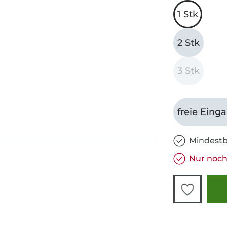
1 Stk
2 Stk
3 Stk
freie Eing
Mindestb
Nur noch 