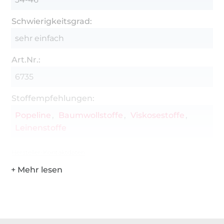
Schwierigkeitsgrad:
sehr einfach
Art.Nr.:
6735
Stoffempfehlungen:
Popeline
Baumwollstoffe
Viskosestoffe
Leinenstoffe
Hersteller-Kontaktdaten
Über 1.8 Millionen Meter Stoff versandfertig
Über 80000 zufriedene Kunden