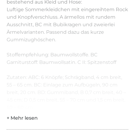
bestehend aus Kleid und Hose:
Luftige Sommerkleidchen mit eingereihtem Rock
und Knopfverschluss. A ärmellos mit rundem
Ausschnitt, BC mit Bubikragen und zweierlei
Ärmelvarianten. Passend dazu das kurze
Gummizughöschen.
Stoffempfehlung: Baumwollstoffe. BC
Garniturstoff: Baumwollsatin. C II: Spitzenstoff
Zutaten: ABC: 6 Knöpfe; Schrägband, 4 cm breit,
55 – 65 cm. BC: Einlage zum Aufbügeln, 90 cm
breit, 20 cm. BD: Gummiband, B 0,7 cm breit, 40 –
45 cm; D 0,5 cm breit, 55 – 70 cm und 1,5 cm breit,
50 – 60 cm.