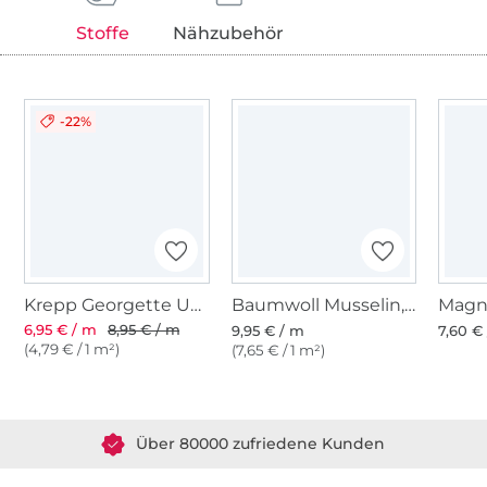
Stoffe
Nähzubehör
-22%
Krepp Georgette Uni, marineblau
Baumwoll Musselin, hellblau
Magn
6,95 € / m
8,95 € / m
9,95 € / m
7,60 € 
(4,79 € / 1 m²)
(7,65 € / 1 m²)
Über 1.8 Millionen Meter Stoff versandfertig
Über 80000 zufriedene Kunden
36 Jahre Erfahrung