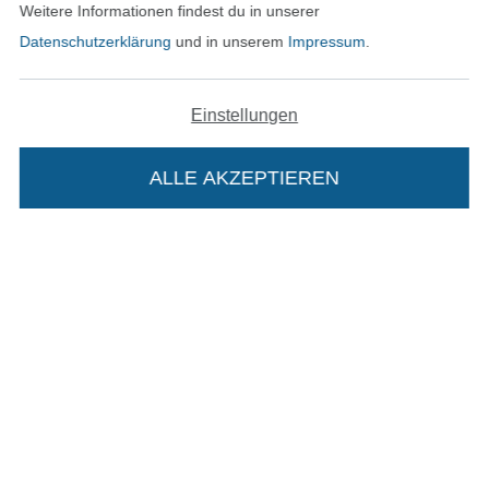
Weitere Informationen findest du in unserer
AGB
Datenschutzerklärung
und in unserem
Impressum
.
Datenschutz
Einstellungen
Widerrufsrecht
Kontakt
ALLE AKZEPTIEREN
Bestellung widerrufen
Finde mehr Inspiration
Die Stoffe Hemmers Portoflat:
Beschreibung:
Beim Kauf der Portoflat bekommst du sechs
Monate versandkostenfreie Lieferung ab einem