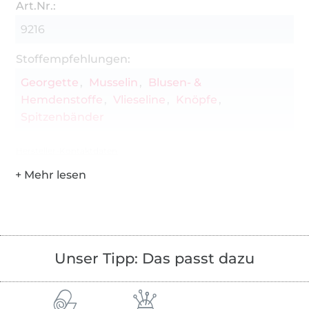
Art.Nr.:
9216
Stoffempfehlungen:
Georgette
Musselin
Blusen- &
Hemdenstoffe
Vlieseline
Knöpfe
Spitzenbänder
Hersteller-Kontaktdaten
Unser Tipp: Das passt dazu