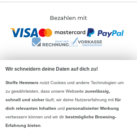
Bezahlen mit
Wir schneidern deine Daten auf dich zu!
Unsere Versandpartner
Stoffe Hemmers
nutzt Cookies und andere Technologien um
zu gewährleisten, dass unsere Webseite
zuverlässig,
schnell und sicher
läuft; wir deine Nutzererfahrung mit
für
dich relevanten Inhalten
und
personalisierter Werbung
In den deutschen Shop wechseln (aktuell gewählt
verbessern können und wir dir
bestmögliche Browsing-
Erfahrung bieten
.
Impressum