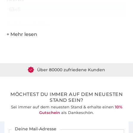
6345
Hersteller-Kontaktdaten
Über 1.8 Millionen Meter Stoff versandfertig
Über 80000 zufriedene Kunden
36 Jahre Erfahrung
MÖCHTEST DU IMMER AUF DEM NEUESTEN
STAND SEIN?
Sei immer auf dem neuesten Stand & erhalte einen
10%
Gutschein
als Dankeschön.
Für den Stoffe Hemmers Newsletter anmelden
Deine Mail-Adresse