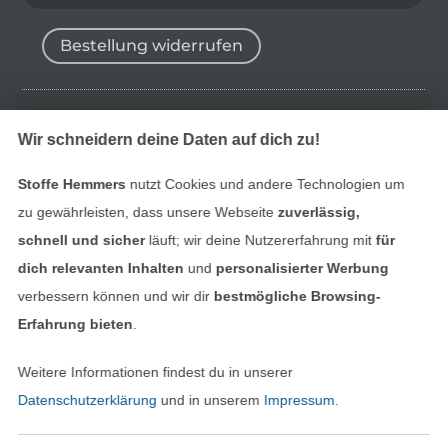
Bestellung widerrufen
Finde mehr Inspiration
Wir schneidern deine Daten auf dich zu!
Stoffe Hemmers
nutzt Cookies und andere Technologien um
zu gewährleisten, dass unsere Webseite
zuverlässig,
schnell und sicher
läuft; wir deine Nutzererfahrung mit
für
dich relevanten Inhalten
und
personalisierter Werbung
verbessern können und wir dir
bestmögliche Browsing-
Erfahrung bieten
.
Weitere Informationen findest du in unserer
In den niederländischen Sh
In den französisch
Nederlands
Français
Datenschutzerklärung
und in unserem
Impressum
.
(France)