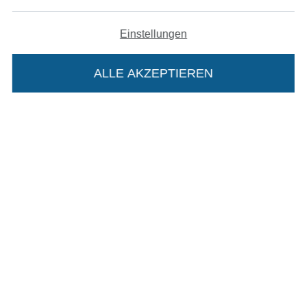
Widerrufsrecht
Einstellungen
Kontakt
ALLE AKZEPTIEREN
Bestellung widerrufen
Finde mehr Inspiration
Die Stoffe Hemmers Portoflat:
Beschreibung:
Beim Kauf der Portoflat bekommst du sechs
Monate versandkostenfreie Lieferung ab einem
Bestellwert von 15€. Sie ist nicht als Gast
bestellbar und hat eine Mindestlaufzeit von 6