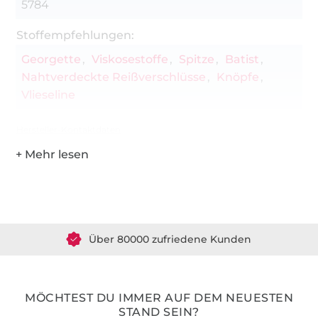
5784
Stoffempfehlungen:
Georgette
Viskosestoffe
Spitze
Batist
Nahtverdeckte Reißverschlüsse
Knöpfe
Vlieseline
Hersteller-Kontaktdaten
Über 1.8 Millionen Meter Stoff versandfertig
Über 80000 zufriedene Kunden
36 Jahre Erfahrung
MÖCHTEST DU IMMER AUF DEM NEUESTEN
STAND SEIN?