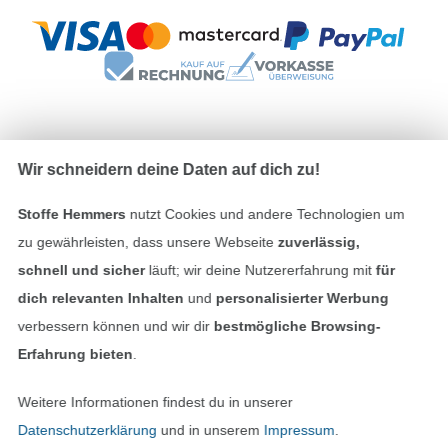
Unsere Versandpartner
Wir schneidern deine Daten auf dich zu!
Stoffe Hemmers
nutzt Cookies und andere Technologien um
zu gewährleisten, dass unsere Webseite
zuverlässig,
schnell und sicher
läuft; wir deine Nutzererfahrung mit
für
In den deutschen Shop wechseln (aktuell gewählt
dich relevanten Inhalten
und
personalisierter Werbung
verbessern können und wir dir
bestmögliche Browsing-
Impressum
Erfahrung bieten
.
AGB
Weitere Informationen findest du in unserer
Datenschutzerklärung
und in unserem
Impressum
.
Datenschutz