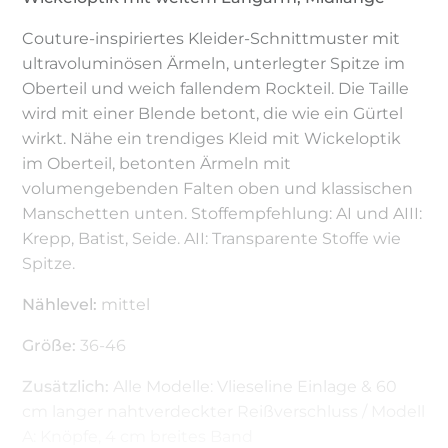
Couture-inspiriertes Kleider-Schnittmuster mit
ultravoluminösen Ärmeln, unterlegter Spitze im
Oberteil und weich fallendem Rockteil. Die Taille
wird mit einer Blende betont, die wie ein Gürtel
wirkt. Nähe ein trendiges Kleid mit Wickeloptik
im Oberteil, betonten Ärmeln mit
volumengebenden Falten oben und klassischen
Manschetten unten. Stoffempfehlung: AI und AIII:
Krepp, Batist, Seide. AII: Transparente Stoffe wie
Spitze.
Nählevel:
mittel
Größe:
36-46
Zusätzlich:
Alle Modelle: Vlieseline Einlage & 60
cm langer nahtverdeckter Reißverschluss / Modell
A: Knöpfe, 4 cm breites Band