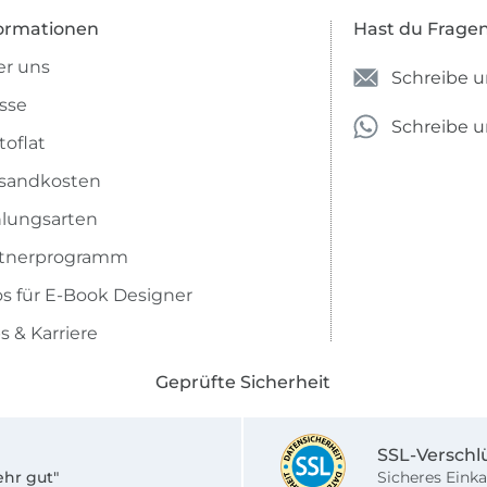
ormationen
Hast du Frage
r uns
Schreibe u
sse
Schreibe 
toflat
sandkosten
lungsarten
rtnerprogramm
os für E-Book Designer
s & Karriere
Geprüfte Sicherheit
SSL-Verschl
ehr gut"
Sicheres Einka