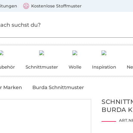
Zum Hauptinhalt springen
Weiter zur Suche
)
Visa, Mastercard, PayPal, Giropay, Kauf auf Rechnung, V
eitungen
Kostenlose Stoffmuster
ubehör
Schnittmuster
Wolle
Inspiration
Ne
r Marken
Burda Schnittmuster
SCHNITT
BURDA K
ART.NR