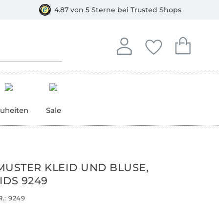
orkasse
4.87 von 5 Sterne bei Trusted Shops
In deinem Konto anmelden o
Du hast keine Artike
Du hast kein
Anmelden
Deine Favorite
Dein W
uheiten
Sale
MUSTER KLEID UND BLUSE,
IDS 9249
.:
9249