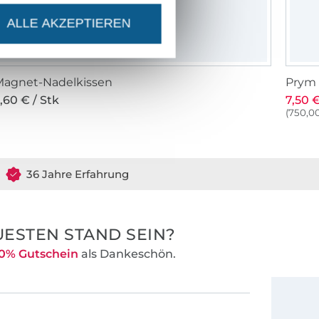
ALLE AKZEPTIEREN
Magnet-Nadelkissen
Prym 
,60 € / Stk
7,50 €
(750,00
36 Jahre Erfahrung
ESTEN STAND SEIN?
0% Gutschein
als Dankeschön.