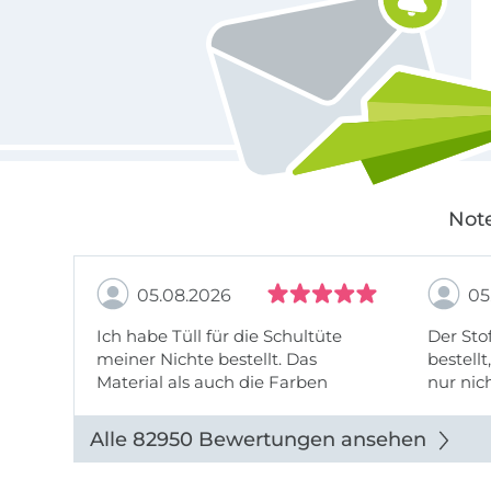
Note
05.08.2026
05
Ich habe Tüll für die Schultüte
Der Stof
meiner Nichte bestellt. Das
bestellt
Material als auch die Farben
nur nic
entsprechen der Beschreibung u
getopp
Abbildung u sieht toll aus. Die
Alle 82950 Bewertungen ansehen
Lieferung erfolgte zügig u auch
das Pre ...