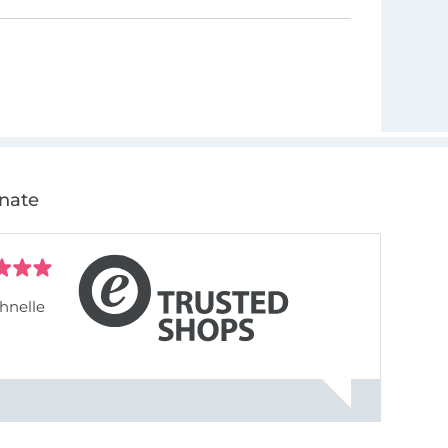
onate
hnelle