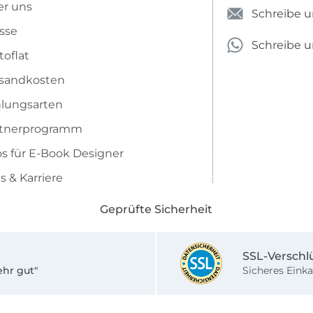
r uns
Schreibe u
sse
Schreibe 
toflat
sandkosten
lungsarten
rtnerprogramm
os für E-Book Designer
s & Karriere
Geprüfte Sicherheit
SSL-Verschl
ehr gut"
Sicheres Einka