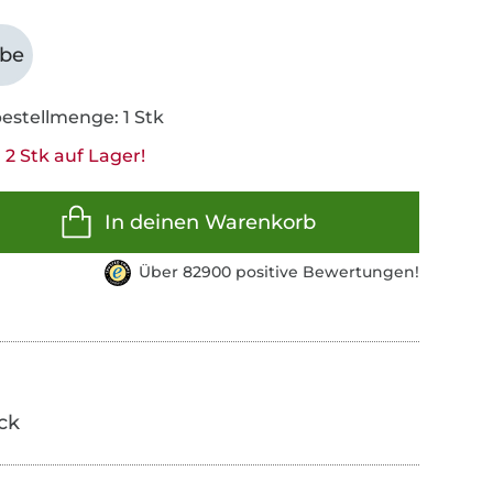
abe
estellmenge: 1 Stk
2 Stk auf Lager!
In deinen Warenkorb
Über 82900 positive Bewertungen!
ick