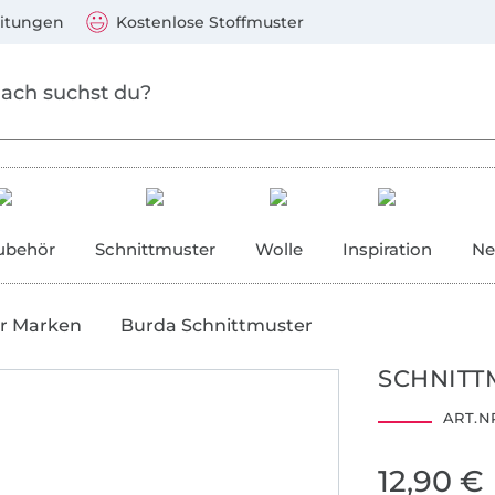
Zum Hauptinhalt springen
Weiter zur Suche
)
Visa, Mastercard, PayPal, Giropay, Kauf auf Rechnung, V
eitungen
Kostenlose Stoffmuster
ubehör
Schnittmuster
Wolle
Inspiration
Ne
r Marken
Burda Schnittmuster
SCHNITT
ART.NR
12,90 €