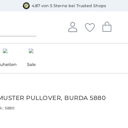
orkasse
4.87 von 5 Sterne bei Trusted Shops
In deinem Konto anmelden o
Du hast keine Artike
Du hast kein
Anmelden
Deine Favorite
Dein W
uheiten
Sale
MUSTER PULLOVER, BURDA 5880
.:
5880