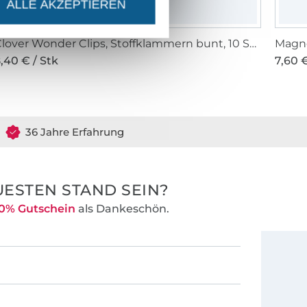
ALLE AKZEPTIEREN
Clover Wonder Clips, Stoffklammern bunt, 10 Stk.
Magne
,40 € / Stk
7,60 €
36 Jahre Erfahrung
ESTEN STAND SEIN?
0% Gutschein
als Dankeschön.