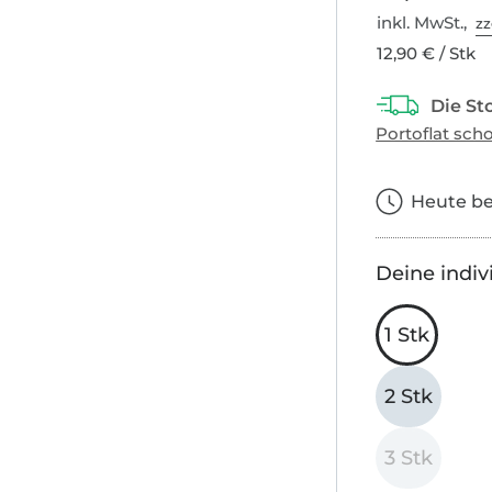
inkl. MwSt.,
zz
12,90 € / Stk
Heute bes
Deine indiv
1 Stk
2 Stk
3 Stk