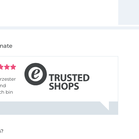
onate
rzester
ch bin
n?