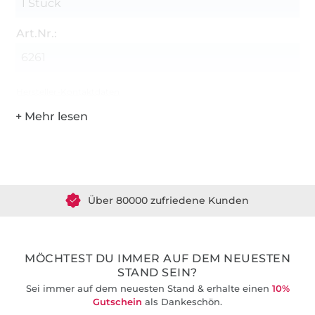
1 Stück
Art.Nr.:
6261
Hersteller-Kontaktdaten
Über 1.8 Millionen Meter Stoff versandfertig
Über 80000 zufriedene Kunden
36 Jahre Erfahrung
MÖCHTEST DU IMMER AUF DEM NEUESTEN
STAND SEIN?
Sei immer auf dem neuesten Stand & erhalte einen
10%
Gutschein
als Dankeschön.