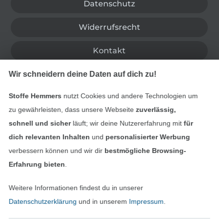
Datenschutz
Widerrufsrecht
Kontakt
Wir schneidern deine Daten auf dich zu!
Bestellung widerrufen
Stoffe Hemmers
nutzt Cookies und andere Technologien um
zu gewährleisten, dass unsere Webseite
zuverlässig,
Finde mehr Inspiration
schnell und sicher
läuft; wir deine Nutzererfahrung mit
für
dich relevanten Inhalten
und
personalisierter Werbung
verbessern können und wir dir
bestmögliche Browsing-
Erfahrung bieten
.
Weitere Informationen findest du in unserer
Datenschutzerklärung
und in unserem
Impressum
.