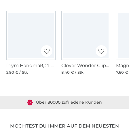
Prym Handmaß, 21 cm-Skala
Clover Wonder Clips, Stoffklammern bunt, 10 Stk.
Magn
2,90 € / Stk
8,40 € / Stk
7,60 € 
Über 1.8 Millionen Meter Stoff versandfertig
Über 80000 zufriedene Kunden
36 Jahre Erfahrung
MÖCHTEST DU IMMER AUF DEM NEUESTEN