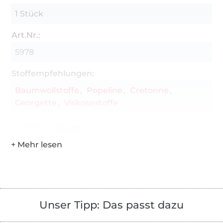
1 Stück
Art.Nr.:
5978
Stoffempfehlungen:
Baumwollstoffe
Popeline
Cretonne
Georgette
Viskosestoffe
Hersteller-Kontaktdaten
Unser Tipp: Das passt dazu